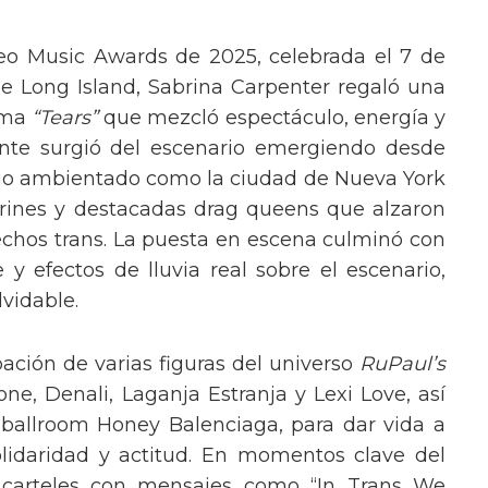
eo Music Awards de 2025, celebrada el 7 de
e Long Island, Sabrina Carpenter regaló una
ema
“Tears”
que mezcló espectáculo, energía y
tante surgió del escenario emergiendo desde
ario ambientado como la ciudad de Nueva York
rines y destacadas drag queens que alzaron
echos trans. La puesta en escena culminó con
y efectos de lluvia real sobre el escenario,
vidable.
pación de varias figuras del universo
RuPaul’s
, Denali, Laganja Estranja y Lexi Love, así
 ballroom Honey Balenciaga, para dar vida a
lidaridad y actitud. En momentos clave del
n carteles con mensajes como “In Trans We