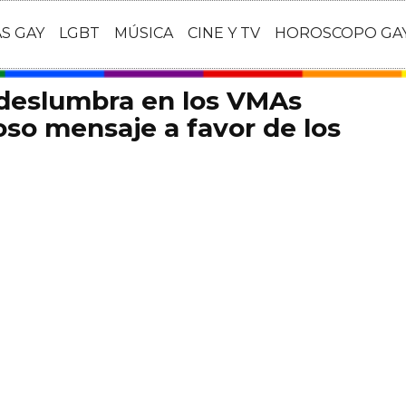
AS GAY
LGBT
MÚSICA
CINE Y TV
HOROSCOPO GA
 deslumbra en los VMAs
so mensaje a favor de los