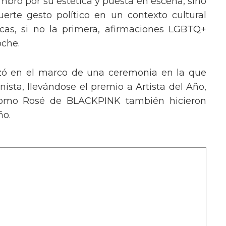
mbró por su estética y puesta en escena, sino
erte gesto político en un contexto cultural
ocas, si no la primera, afirmaciones LGBTQ+
oche.
izó en el marco de una ceremonia en la que
ista, llevándose el premio a Artista del Año,
 como Rosé de BLACKPINK también hicieron
ño.