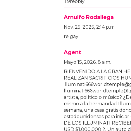
T9reobiy
Arnulfo Rodallega
Nov. 25, 2025, 2:14 p.m.
re gay
Agent
Mayo 15, 2026, 8 a.m.
BIENVENIDO A LA GRAN HE
REALIZAN SACRIFICIOS H
illuminati666worldtemple@
lluminati666worldtemple@gm
artista, político o músico? ¿
mismo a la hermandad Illumi
semana, una casa gratis donde
estadounidenses para inici
DE LOS ILLUMINATI RECIBEN 
USD $1,000,000 2. Un auto d