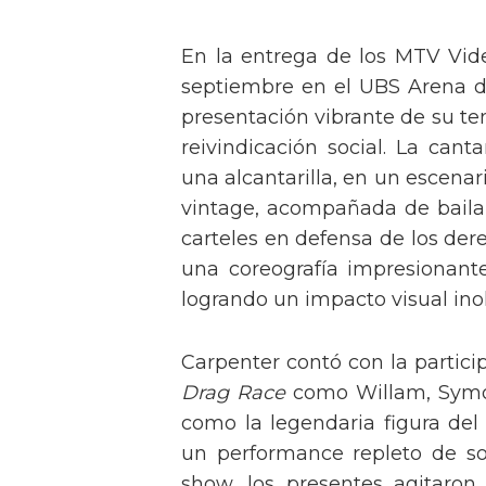
En la entrega de los MTV Vid
septiembre en el UBS Arena d
presentación vibrante de su t
reivindicación social. La can
una alcantarilla, en un escen
vintage, acompañada de baila
carteles en defensa de los der
una coreografía impresionante 
logrando un impacto visual inol
Carpenter contó con la partici
Drag Race
como Willam, Symone
como la legendaria figura del
un performance repleto de so
show, los presentes agitaro