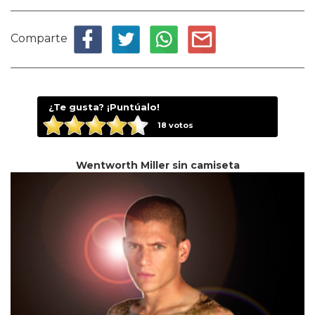
Comparte
¿Te gusta? ¡Puntúalo!
18
votos
Wentworth Miller sin camiseta