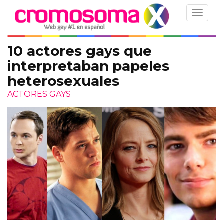
Toggle
navigat
10 actores gays que
interpretaban papeles
heterosexuales
ACTORES GAYS