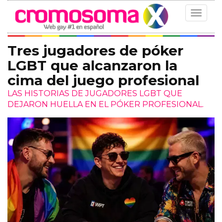
Toggle
navigat
Tres jugadores de póker
LGBT que alcanzaron la
cima del juego profesional
LAS HISTORIAS DE JUGADORES LGBT QUE
DEJARON HUELLA EN EL PÓKER PROFESIONAL.