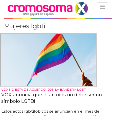
Toggle
navigat
Mujeres lgbti
VOX NO ESTÁ DE ACUERDO CON LA BANDERA LGBTI
VOX anuncia que el arcoíris no debe ser un
símbolo LGTBI
Estos actos
lgbti
fóbicos se anuncian en el mes del