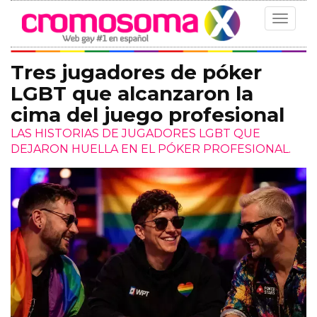
Toggle
navigat
Tres jugadores de póker
LGBT que alcanzaron la
cima del juego profesional
LAS HISTORIAS DE JUGADORES LGBT QUE
DEJARON HUELLA EN EL PÓKER PROFESIONAL.