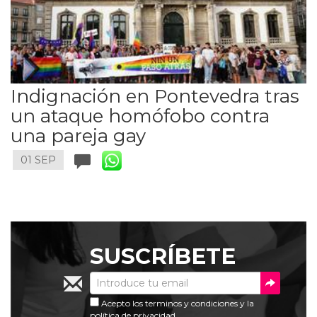
Indignación en Pontevedra tras
un ataque homófobo contra
una pareja gay
01 SEP
SUSCRÍBETE
Acepto los
terminos y condiciones
y la
política de privacidad
.