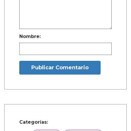
la gente no está hablando de eso. Esa
multitud debería ser denunciada.”
Elon ha afirmado que su “hijo” fue “asesinado
(por el) virus mental woke,” a lo que Vivian
respondió con fuerza que “se veía bastante
bien para ser una chica muerta,” una
respuesta icónica que fue orgullosamente
influenciada por sus amigos drag.
Fotos cortesía de las redes sociales
¿Y tú que opinas?