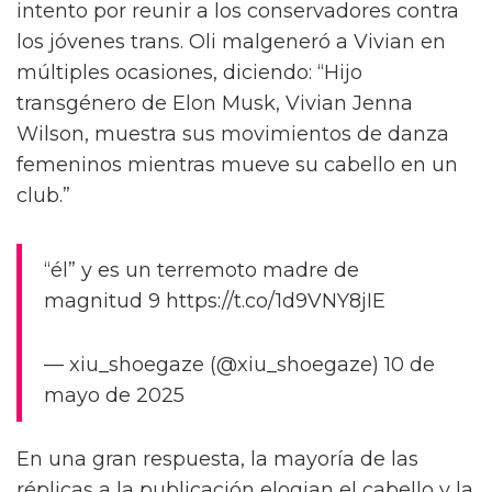
En otras fotos, Vivian se ve con Denali y en
una imagen grupal con Lydia B Kollins,
Cynthia Lee Fontaine, Jorgeous, Olivia Lux,
Phoenix y Crystal Envy, una estrella de la
Temporada 17.
También se pueden ver dos videos mostrando
a Vivian dominando la pasarela, moviendo su