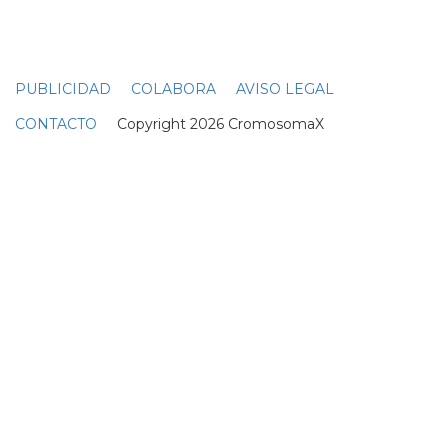
¿Quién es Vivian Jenna
Wilson, la hija trans de
Elon Musk?
18 Julio
Yvie Oddly, de Drag Race,
comparte un desnudo
integral para salvar
Twitter
22 Noviembre
RUPAULS DRAG RACE
RUPAULS DRAG RACE 10
RUPAULS DRAG RACE ALL STARS
REINAS DEL DRAG
DRAG RACE UK