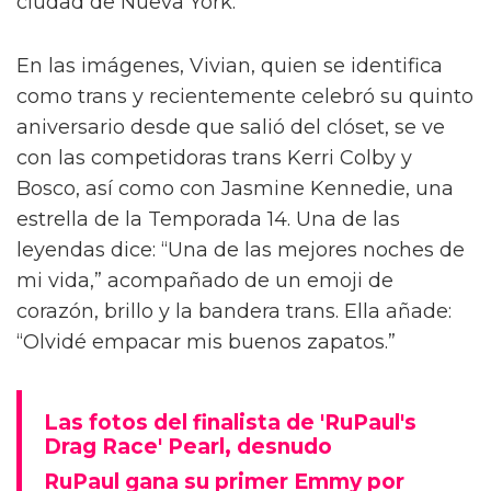
Vivian Wilson estuvo tras bambalinas con el
elenco de Rupaul’s Drag Race All Stars 10.
Según Pink News, Vivian compartió fotos del
evento en Threads, la competencia de Meta
contra la plataforma de su padre, X. Las fotos
la muestran durante el estreno y la proyección
de la nueva temporada el 8 de mayo en la
ciudad de Nueva York.
En las imágenes, Vivian, quien se identifica
como trans y recientemente celebró su quinto
aniversario desde que salió del clóset, se ve
con las competidoras trans Kerri Colby y