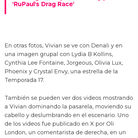
Bosco, así como con Jasmine Kennedie, una
estrella de la Temporada 14. Una de las
leyendas dice: “Una de las mejores noches de
mi vida,” acompañado de un emoji de
corazón, brillo y la bandera trans. Ella añade:
“Olvidé empacar mis buenos zapatos.”
Las fotos del finalista de 'RuPaul's
Drag Race' Pearl, desnudo
RuPaul gana su primer Emmy por
'RuPaul's Drag Race'