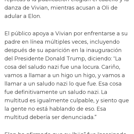
cabello y deslumbrando en el escenario. Uno
de los videos fue publicado en X por Oli
London, un comentarista de derecha, en un
intento por reunir a los conservadores contra
los jóvenes trans. Oli malgeneró a Vivian en
múltiples ocasiones, diciendo: “Hijo
transgénero de Elon Musk, Vivian Jenna
Wilson, muestra sus movimientos de danza
femeninos mientras mueve su cabello en un
club.”
“él” y es un terremoto madre de
magnitud 9 https://t.co/1d9VNY8jIE
— xiu_shoegaze (@xiu_shoegaze) 10 de