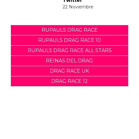
Suscribete a nuestra newsletter:
Suscribete
Acepto los
terminos y condiciones
y la
política de
privacidad
.
Noticias relacionadas
Conoce a las Reinas de
este año de Drag Race
Canada
20 Octubre