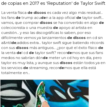
de copias en 2017 es 'Reputation' de Taylor Swift
La venta física
de discos
es cada vez algo más residual...
los fans
de
trump acu
de
n a la app oficial
de
taylor swift...
vamos, que comprar
discos
se ha convertido en algo
de
coleccionista o una muestra
de
apoyo al artista en
cuestión... y eso las discográficas lo saben, por eso
difícilmente vemos ya lanzamientos
de discos
en cd sin
a&ntil
de
;adidos extra... taylor swift sigue batiendo récords
con sus
discos
más antiguos... ¿por qué el éxito físico
de
la venta
de
l cd
de
taylor swift? recor
de
mos que sus fans
medios no sabrían dón
de
meter un cd hoy en día, pero
taylor es muy lista, y aunque sus
discos
están todos ya en
los servicios
de
streaming, recor
de
mos que ella está
totalmente en...