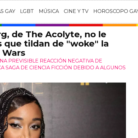
AS GAY
LGBT
MÚSICA
CINE Y TV
HOROSCOPO GA
, de The Acolyte, no le
 que tildan de "woke" la
r Wars
UNA PREVISIBLE REACCIÓN NEGATIVA DE
A SAGA DE CIENCIA FICCIÓN DEBIDO A ALGUNOS