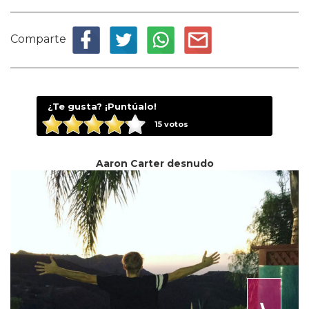
Comparte
¿Te gusta? ¡Puntúalo!
15
votos
Aaron Carter desnudo