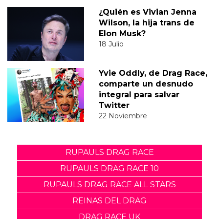
¿Quién es Vivian Jenna
Wilson, la hija trans de
Elon Musk?
18 Julio
Yvie Oddly, de Drag Race,
comparte un desnudo
integral para salvar
Twitter
22 Noviembre
RUPAULS DRAG RACE
RUPAULS DRAG RACE 10
RUPAULS DRAG RACE ALL STARS
REINAS DEL DRAG
DRAG RACE UK