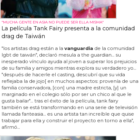
"MUCHA GENTE EN ASIA NO PUEDE SER ELLA MISMA"
La película Tank Fairy presenta a la comunidad
drag de Taiwán
"los artistas drag están a la
vanguardia
de la comunidad
lgbt de taiwán", declaró mesula a the guardian... su
inesperado vínculo ayuda al joven a superar los prejuicios
de su familia y amigos mientras explora su verdadero yo...
"después de hacerle el casting, descubrí que su vida
reflejaba la de jojo[ en muchos aspectos: provenía de una
familia conservadora, [con] una madre estricta, [y] un
marginado en el colegio sólo por ser un chico al que le
gusta bailar"... tras el éxito de la película, tank fairy
también se está transformando en una serie de televisión
llamada fanteasia... es una artista tan increíble que quise
trabajar para ella y construir el proyecto en torno a ella",
afirmó...