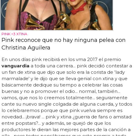
PINK <3 XTINA
Pink reconoce que no hay ninguna pelea con
Christina Aguilera
En unos días pink recibirá en los vma 2017 el premio
vanguardia
a toda una carrera... pink decidió contestar a
un fan de xtina que dijo que solo era la corista de 'lady
marmalade' y le dijo que se lleva genial con xtina y que
básicamente dedique su tiempo a celebrar las cosas
buenas y no a promover el odio... normal, también...
vamos, que nos lo creemos totalmente... seguramente
cante su nuevo single colgada de alguna cuerda, y todos
lo celebraremos porque que pink vuelva siempre es
novedad... ¡brava! ... pink y xtina ¿guerra de fans o amistad
entre popstars?... y además, se quejó de que los
productores le dieran las mejores partes de la canción a
ella... pero todos pensábamos que este premio a toda