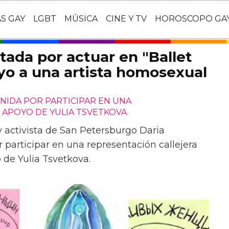
AS GAY
LGBT
MÚSICA
CINE Y TV
HOROSCOPO GA
stada por actuar en "Ballet
oyo a una artista homosexual
NIDA POR PARTICIPAR EN UNA
 APOYO DE YULIA TSVETKOVA.
y activista de San Petersburgo Daria
participar en una representación callejera
o de Yulia Tsvetkova.