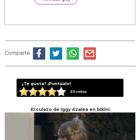
Comparte
¿Te gusta? ¡Puntúalo!
20
votos
El culazo de Iggy Azalea en bikini