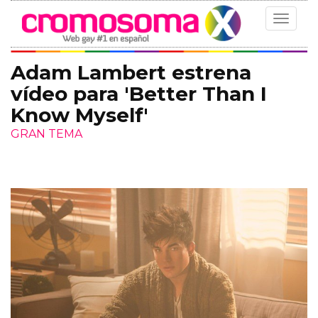
Toggle
navigat
Adam Lambert estrena
vídeo para 'Better Than I
Know Myself'
GRAN TEMA