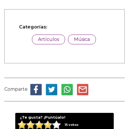
Categorías:
Artículos
Música
Comparte
¿Te gusta? ¡Puntúalo!
15
votos