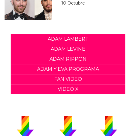
10 Octubre
ADAM LAMBERT
ADAM LEVINE
ADAM RIPPON
ADAM Y EVA PROGRAMA
FAN VIDEO
VIDEO X