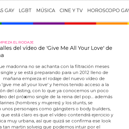
AS GAY
LGBT
MÚSICA
CINE Y TV
HOROSCOPO GA
PIEZA EL RODAJE
lles del vídeo de 'Give Me All Your Love' de
na
ue madonna no se achanta con la filtración meses
 single y se está preparando para un 2012 lleno de
.. mañana empieza el rodaje del nuevo vídeo de
give me all your love' y hemos tenido acceso a la
ión del cásting, con lo que ya conocemos un poco
deo del pró
x
imo single de la reina del pop... además
ilarines (hombres y mujeres) y los stunts, se
 unos personajes como gángsters o body builders,
o que está claro es que el vídeo contendrá ejercicio y
ica muy urbana, así que quizá se confirma ese look
a tan martin solveig que podemos intuir por el