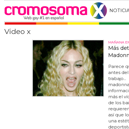
NOTICI
Video x
MAÑANA EM
Más deta
Madon
Parece q
antes del
trabajo.
madonna '
informac
más el ví
de los ba
requieren
así que l
una estét
deportist