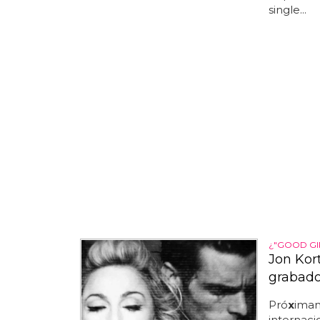
single...
¿"GOOD GI
Jon Kort
grabad
Pró
x
imam
internaci