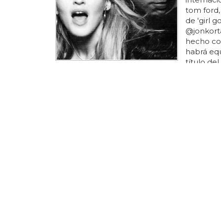
tom ford,
de 'girl 
@jonkorta
hecho con
habrá equ
título de
¿MARIJOSE
Richie 
Perry
Eso sí, m
en el pap
un model
un cameo
katy perry
siempre d
rumania y
la pinta d
el nuevo v
además d