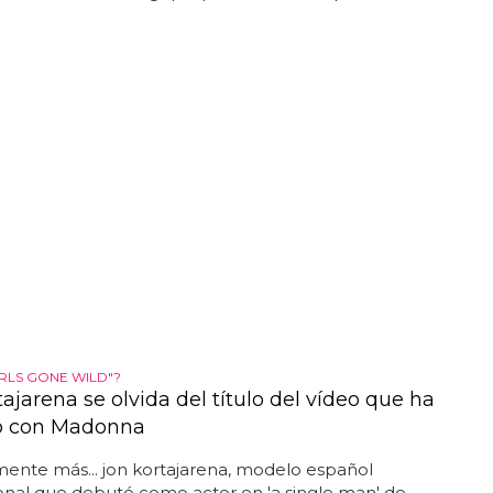
RLS GONE WILD"?
ajarena se olvida del título del vídeo que ha
o con Madonna
ente más... jon kortajarena, modelo español
onal que debutó como actor en 'a single man' de