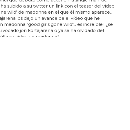
 ha subido a su twitter un link con el teaser del vídeo
gone wild' de madonna en el que él mismo aparece...
jarena: os dejo un avance de el vídeo que he
 madonna "good girls gone wild"... es increíble!! ¿se
ivocado jon kortajarena o ya se ha olvidado del
l último vídeo de madonna? ...
 O NO?
Nuzzolese, el guapo del nuevo vídeo de Katy
ás en el papel de capitán del equipo de beisbol que
el de modelo para revistas gays... richie nuzzolese es
o neoyorquino que ya cuenta en su portfolio con
 en 'se
x
o en nueva york 2' y otro en el vídeo de
... en su web oficial, richie nuzzolese, dice que está
e buen humor y que le encanta visitar sitios como
 españa... ¿le veremos en el orgullo gay? tiene toda
e que es medio marijose, ¿no? ¡a juzgar sin piedad! ...
ídeo de katy perry, 'friday night (tgif)' nos ha dejado,
e una muy buena impresión del concepto artístico