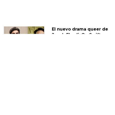
El nuevo drama queer de
Jacob Elordi, On Swift
Horses, tiene fecha de
lanzamiento
11 Febrero
Jacob Elordi, de Euphoria,
opina sobre la sexualidad
de Nate
02 Marzo
JACOB ELORDI
DIEGO