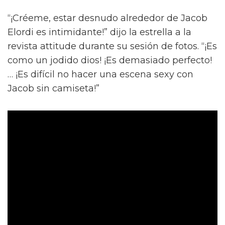
“¡Créeme, estar desnudo alrededor de Jacob
Elordi es intimidante!” dijo la estrella a la
revista attitude durante su sesión de fotos. “¡Es
como un jodido dios! ¡Es demasiado perfecto!
… ¡Es difícil no hacer una escena sexy con
Jacob sin camiseta!”