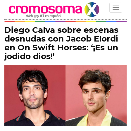
Toggle
navigat
Diego Calva sobre escenas
desnudas con Jacob Elordi
en On Swift Horses: ‘¡Es un
jodido dios!’