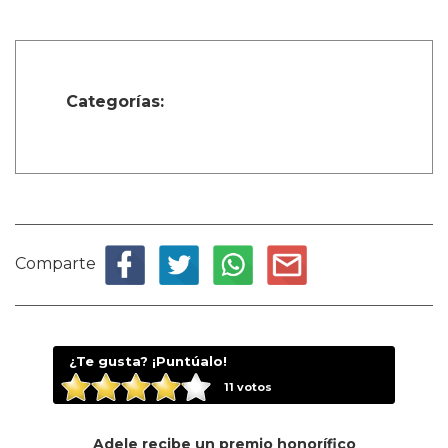
Categorías:
Comparte
¿Te gusta? ¡Puntúalo!
11
votos
Adele recibe un premio honorífico