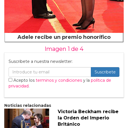
Adele recibe un premio honorífico
Imagen 1 de
4
Suscribete a nuestra newsletter:
Suscribete
Acepto los
terminos y condiciones
y la
política de
privacidad
.
Noticias relacionadas
Victoria Beckham recibe
la Orden del Imperio
Británico