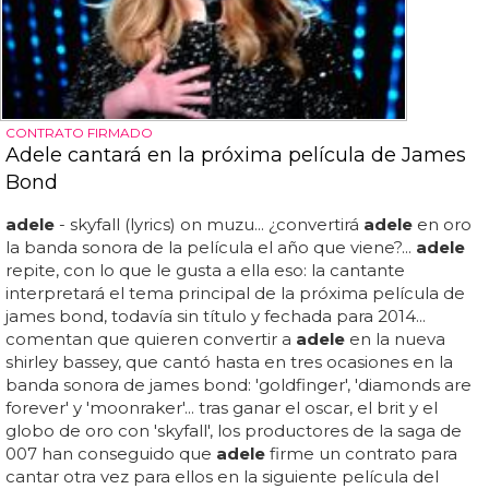
CONTRATO FIRMADO
Adele cantará en la próxima película de James
Bond
adele
- skyfall (lyrics) on muzu... ¿convertirá
adele
en oro
la banda sonora de la película el año que viene?...
adele
repite, con lo que le gusta a ella eso: la cantante
interpretará el tema principal de la próxima película de
james bond, todavía sin título y fechada para 2014...
comentan que quieren convertir a
adele
en la nueva
shirley bassey, que cantó hasta en tres ocasiones en la
banda sonora de james bond: 'goldfinger', 'diamonds are
forever' y 'moonraker'... tras ganar el oscar, el brit y el
globo de oro con 'skyfall', los productores de la saga de
007 han conseguido que
adele
firme un contrato para
cantar otra vez para ellos en la siguiente película del