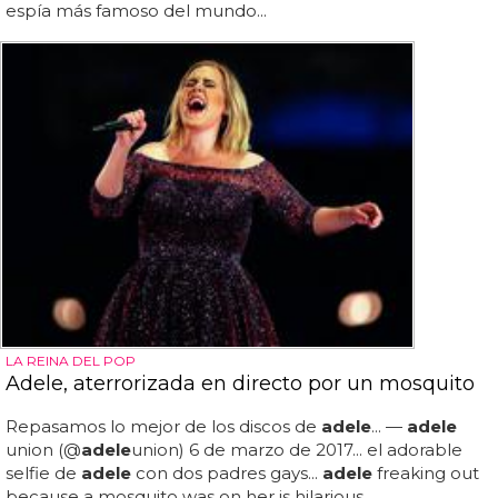
espía más famoso del mundo...
LA REINA DEL POP
Adele, aterrorizada en directo por un mosquito
Repasamos lo mejor de los discos de
adele
... —
adele
union (@
adele
union) 6 de marzo de 2017... el adorable
selfie de
adele
con dos padres gays...
adele
freaking out
because a mosquito was on her is hilarious