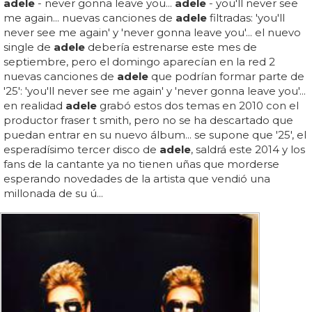
adele
- never gonna leave you...
adele
- you'll never see
me again... nuevas canciones de
adele
filtradas: 'you'll
never see me again' y 'never gonna leave you'... el nuevo
single de
adele
debería estrenarse este mes de
septiembre, pero el domingo aparecían en la red 2
nuevas canciones de
adele
que podrían formar parte de
'25': 'you'll never see me again' y 'never gonna leave you'...
en realidad
adele
grabó estos dos temas en 2010 con el
productor fraser t smith, pero no se ha descartado que
puedan entrar en su nuevo álbum... se supone que '25', el
esperadísimo tercer disco de
adele
, saldrá este 2014 y los
fans de la cantante ya no tienen uñas que morderse
esperando novedades de la artista que vendió una
millonada de su ú...