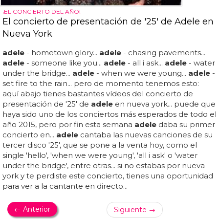
¡EL CONCIERTO DEL AÑO!
El concierto de presentación de '25' de Adele en
Nueva York
adele
- hometown glory...
adele
- chasing pavements...
adele
- someone like you...
adele
- all i ask...
adele
- water
under the bridge...
adele
- when we were young...
adele
-
set fire to the rain... pero de momento tenemos esto:
aquí abajo tienes bastantes vídeos del concierto de
presentación de '25' de
adele
en nueva york... puede que
haya sido uno de los conciertos más esperados de todo el
año 2015, pero por fin esta semana
adele
daba su primer
concierto en...
adele
cantaba las nuevas canciones de su
tercer disco '25', que se pone a la venta hoy, como el
single 'hello', 'when we were young', 'all i ask' o 'water
under the bridge', entre otras... si no estabas por nueva
york y te perdiste este concierto, tienes una oportunidad
para ver a la cantante en directo...
← Anterior
Siguiente →