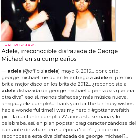
DRAG POPSTARS
Adele, irreconocible disfrazada de George
Michael en su cumpleaños
—
adele
(@official
adele
) mayo 6, 2015... por cierto,
george michael fue quien le entregó a
adele
el premio
brit a mejor disco en los brits de 2012... ¿reconociste a
adele
disfrazada de george michael o pensabas que era
otra diva? eso sí, menos disfraces y más música nueva,
amiga... ¡feliz cumple!... thank you for the birthday wishes i
had a wonderful time! i was my hero x #gottahavefaith
pic... la cantante cumplía 27 años esta semana y lo
celebraba, así, en plan popstar drag caracterizándose del
cantante de wham! en su época 'faith'... ¿a que no
reconoces a esta diva disfrazada de george michael?...