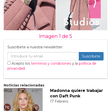
⟩
Imagen 1 de
5
Suscribete a nuestra newsletter:
Suscribete
Acepto los
terminos y condiciones
y la
política de
privacidad
.
Noticias relacionadas
Madonna quiere trabajar
con Daft Punk
17 Febrero