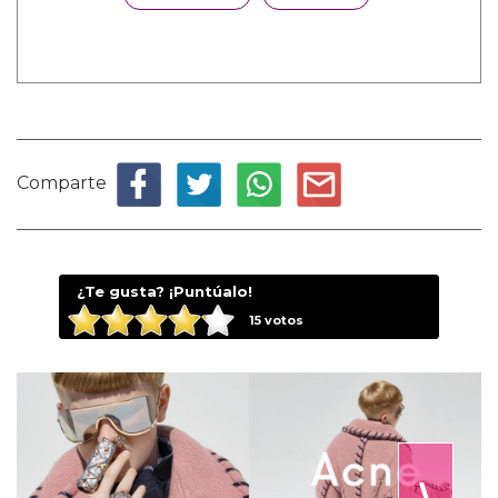
Comparte
¿Te gusta? ¡Puntúalo!
15
votos