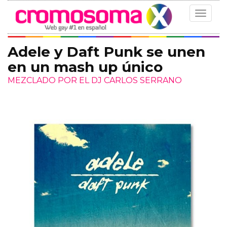
Toggle
navigat
Adele y Daft Punk se unen
en un mash up único
MEZCLADO POR EL DJ CARLOS SERRANO