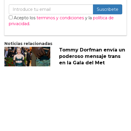
Suscribete
Acepto los
terminos y condiciones
y la
política de
privacidad
.
Noticias relacionadas
Tommy Dorfman envía un
poderoso mensaje trans
en la Gala del Met
05 Mayo
Sabrina Carpenter
responde divertidamente