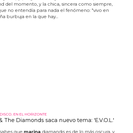
d del momento, y la chica, sincera como siempre,
que no entendía para nada el fenómeno: "vivo en
ña burbuja en la que hay...
DISCO, EN EL HORIZONTE
& The Diamonds saca nuevo tema: 'E.V.O.L.'
a sabes que
marina
diamandis es de lo más oscura, y