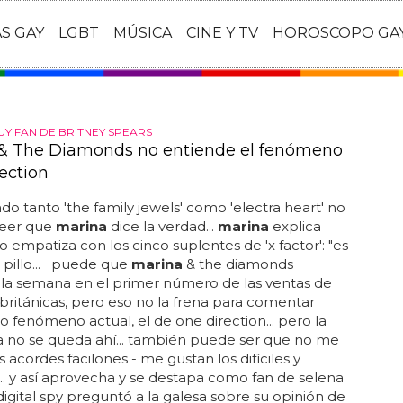
AS GAY
LGBT
MÚSICA
CINE Y TV
HOROSCOPO GA
UY FAN DE BRITNEY SPEARS
& The Diamonds no entiende el fenómeno
ection
o tanto 'the family jewels' como 'electra heart' no
reer que
marina
dice la verdad...
marina
explica
 empatiza con los cinco suplentes de 'x factor': "es
 pillo... puede que
marina
& the diamonds
la semana en el primer número de las ventas de
ritánicas, pero eso no la frena para comentar
ro fenómeno actual, el de one direction... pero la
a no se queda ahí... también puede ser que no me
s acordes facilones - me gustan los difíciles y
. y así aprovecha y se destapa como fan de selena
digital spy preguntó a la galesa sobre su opinión de