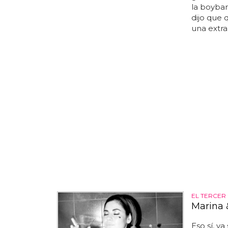
la boyban
dijo que 
una extra
EL TERCER 
Marina 
Eso sí, y