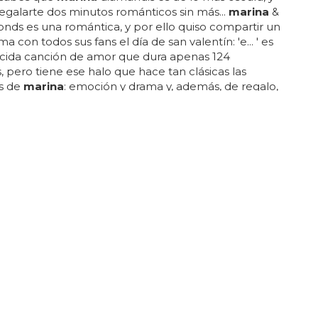
regalarte dos minutos románticos sin más...
marina
&
nds es una romántica, y por ello quiso compartir un
 con todos sus fans el día de san valentín: 'e... ' es
rcida canción de amor que dura apenas 124
 pero tiene ese halo que hace tan clásicas las
s de
marina
: emoción y drama y, además, de regalo,
sta con estar suscrito a la newsletter de la galesa
utar t
ot
almente gratis del mp3... ¿sonará así la
arte de 'electra heart'? sea como sea, aquí
QUE ES BUENO
single de Marina & The Diamonds: 'Scab &
e,
marina
nos reconquista, aunque el baladón 'fear
g' también nos volvió locos...
marina
& the
ha presentado el tercer single de su proyecto con
naje que se inventó llamado electra heart... no
ue 'radioactive' sea malo, pero era más frívolo y
cionante... el single se llama 'scab & plaster' y es