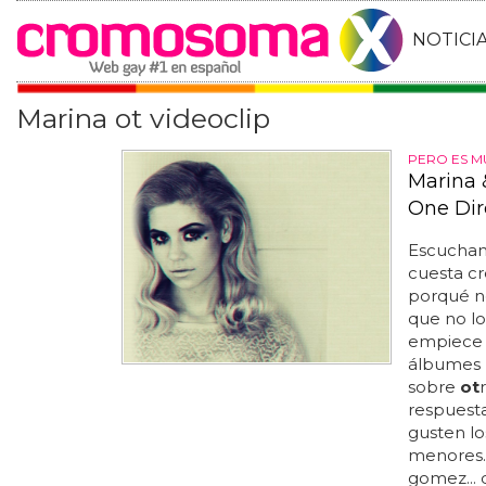
NOTICI
Marina ot videoclip
PERO ES M
Marina 
One Dir
Escuchand
cuesta c
porqué no
que no lo
empiece 
álbumes b
sobre
ot
respuest
gusten lo
menores..
gomez... 