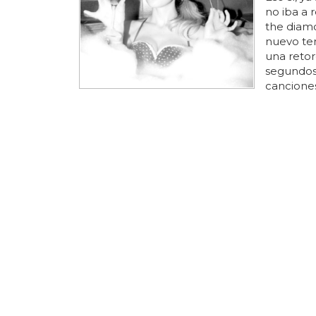
no iba a 
the diamo
nuevo tema
una reto
segundos,
cancione
porque ba
para disfr
segunda p
tienes 'e...
Y ESTE SÍ 
Tercer 
Plaster'
Y con ést
& loathin
diamonds 
ese perso
decimos q
menos emo