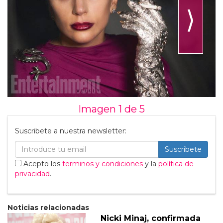
⟩
Imagen 1 de
5
Suscribete a nuestra newsletter:
Suscribete
Acepto los
terminos y condiciones
y la
política de
privacidad
.
Noticias relacionadas
Nicki Minaj, confirmada