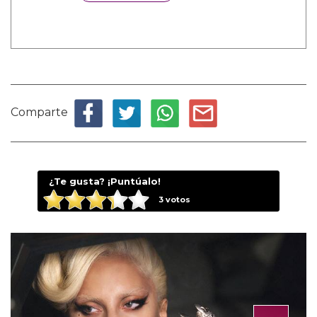
Comparte
¿Te gusta? ¡Puntúalo!
3
votos