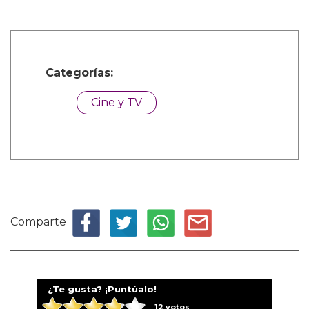
Categorías:
Cine y TV
Comparte
¿Te gusta? ¡Puntúalo!
12
votos