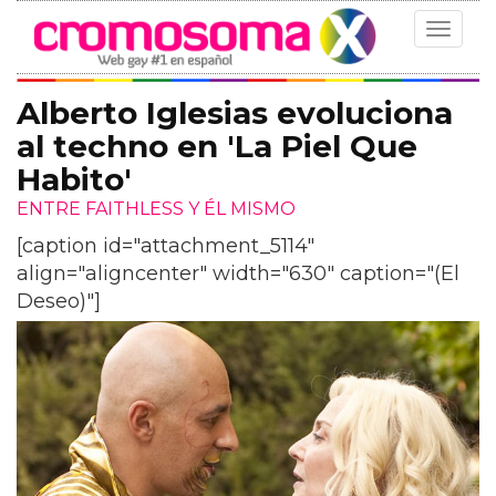
Toggle
navigat
Alberto Iglesias evoluciona
al techno en 'La Piel Que
Habito'
ENTRE FAITHLESS Y ÉL MISMO
[caption id="attachment_5114"
align="aligncenter" width="630" caption="(El
Deseo)"]