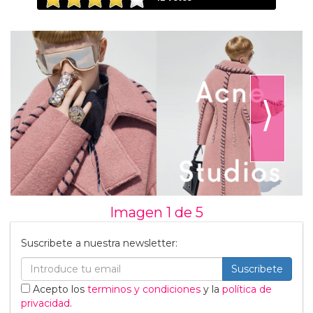
⟩
Imagen 1 de
5
Suscribete a nuestra newsletter:
Suscribete
Acepto los
terminos y condiciones
y la
política de
privacidad
.