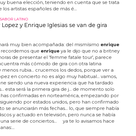
uy buena elección, teniendo en cuenta que se trata
 los artistas españoles de más é...
SABOR LATINO
 Lopez y Enrique Iglesias se van de gira
lo hará muy bien acompañada: del mismísimo
enrique
.. recordemos que
enrique
ya le dijo que no a britney
horas de presentar el 'femme fatale tour', parece
cuentra más cómodo de gira con otra latina
 menos rubia... crucemos los dedos, porque ver a
lopez en concierto no es algo muy habitual... vamos,
ene siendo una nueva experiencia que ha tardado
... esta será la primera gira de j... de momento solo
echas confirmadas en norteamérica, empezando por
siguiendo por estados unidos, pero han confirmado
o se anunciarán más fechas... lo, que siempre había
iscos y actuado en televisión, pero nunca se había
na serie de conciertos... ya te lo avisamos hace
nas:...