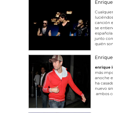
Enrique
Cualquie
luciéndos
canción 
se entien
española 
junto co
quién son
Enrique
enrique i
más impor
anoche en
ha casado
nuevo sing
ambos con