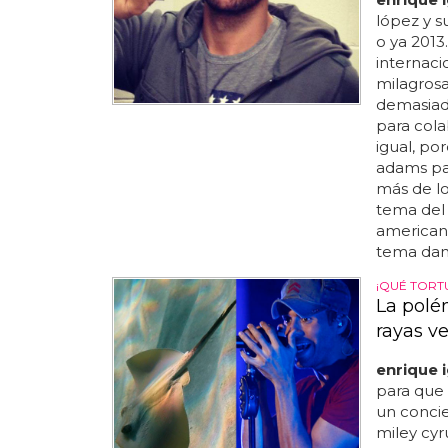
lópez y s
o ya 2013.
internaci
milagrosa
demasiado
para cola
igual, po
adams par
más de lo
tema del 
americano
tema dan
¡QUÉ TORT
La polém
rayas v
enrique i
para que 
un conci
miley cyr