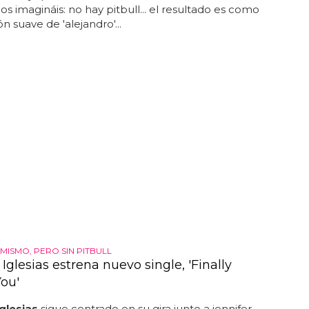
 os imagináis: no hay pitbull... el resultado es como
n suave de 'alejandro'...
MISMO, PERO SIN PITBULL
Iglesias estrena nuevo single, 'Finally
ou'
glesias
sigue centrado en su gira junto a jennifer