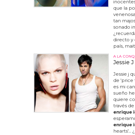
inocente
que la p
venenosas
tan majos?
sonado in
¿recuerd
directo y
país, mait
A LA CONQ
Jessie J
Jessie j 
de 'price
es mi can
sueño hec
quiere c
través de
enrique i
esperamo
enrique i
hearts'...