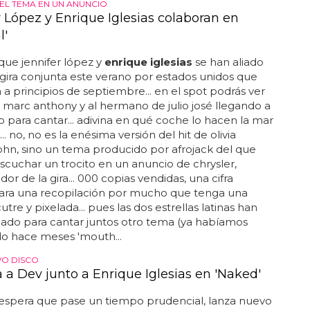
EL TEMA EN UN ANUNCIO
r López y Enrique Iglesias colaboran en
l'
que jennifer lópez y
enrique iglesias
se han aliado
gira conjunta este verano por estados unidos que
 a principios de septiembre... en el spot podrás ver
e marc anthony y al hermano de julio josé llegando a
o para cantar... adivina en qué coche lo hacen la mar
... no, no es la enésima versión del hit de olivia
hn, sino un tema producido por afrojack del que
cuchar un trocito en un anuncio de chrysler,
or de la gira... 000 copias vendidas, una cifra
para una recopilación por mucho que tenga una
tre y pixelada... pues las dos estrellas latinas han
ado para cantar juntos otro tema (ya habíamos
o hace meses 'mouth...
VO DISCO
 a Dev junto a Enrique Iglesias en 'Naked'
 espera que pase un tiempo prudencial, lanza nuevo