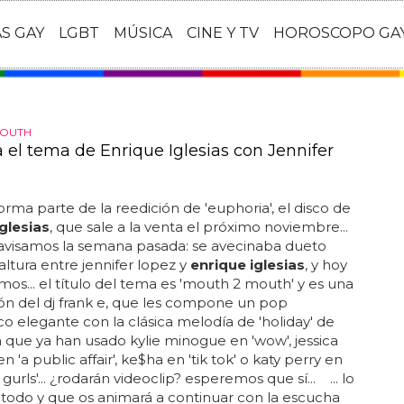
AS GAY
LGBT
MÚSICA
CINE Y TV
HOROSCOPO GA
MOUTH
 el tema de Enrique Iglesias con Jennifer
orma parte de la reedición de 'euphoria', el disco de
glesias
, que sale a la venta el próximo noviembre...
 avisamos la semana pasada: se avecinaba dueto
 altura entre jennifer lopez y
enrique iglesias
, y hoy
emos... el título del tema es 'mouth 2 mouth' y es una
n del dj frank e, que les compone un pop
co elegante con la clásica melodía de 'holiday' de
ue ya han usado kylie minogue en 'wow', jessica
 'a public affair', ke$ha en 'tik tok' o katy perry en
a gurls'... ¿rodarán videoclip? esperemos que sí... ... lo
todo y que os animará a continuar con la escucha