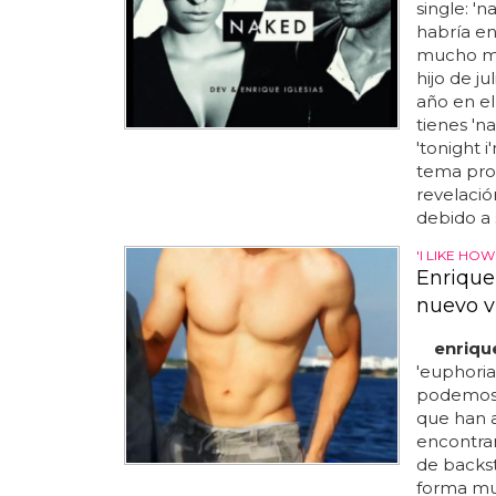
single: 'n
habría en
mucho más
hijo de ju
año en el
tienes 'n
'tonight 
tema pro
revelació
debido a 
'I LIKE HOW
Enrique
nuevo v
enrique
'euphoria
podemos 
que han a
encontram
de backst
forma muy 