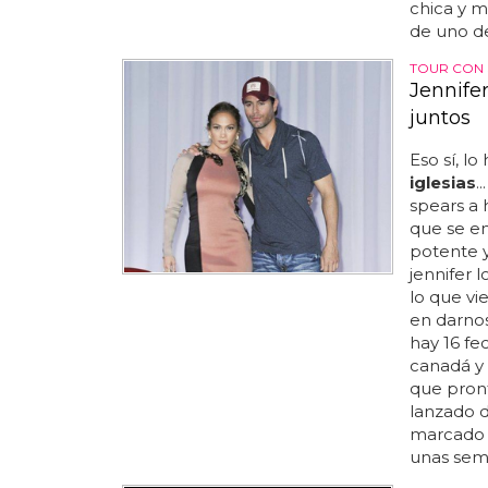
chica y m
de uno de
TOUR CON 
Jennifer
juntos
Eso sí, 
iglesias
.
spears a 
que se en
potente y
jennifer 
lo que vi
en darnos
hay 16 f
canadá y 
que pront
lanzado d
marcado u
unas sema