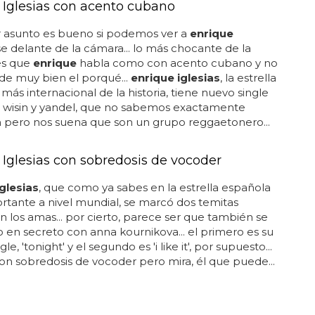
 Iglesias con acento cubano
r asunto es bueno si podemos ver a
enrique
e delante de la cámara... lo más chocante de la
es que
enrique
habla como con acento cubano y no
de muy bien el porqué...
enrique iglesias
, la estrella
más internacional de la historia, tiene nuevo single
n wisin y yandel, que no sabemos exactamente
 pero nos suena que son un grupo reggaetonero...
 Iglesias con sobredosis de vocoder
glesias
, que como ya sabes en la estrella española
tante a nivel mundial, se marcó dos temitas
 los amas... por cierto, parece ser que también se
 en secreto con anna kournikova... el primero es su
le, 'tonight' y el segundo es 'i like it', por supuesto...
 sobredosis de vocoder pero mira, él que puede...