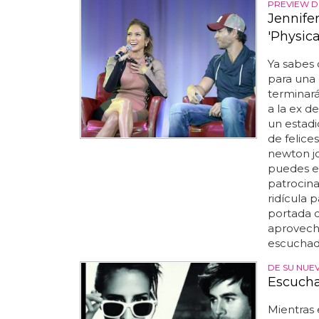
PREVIEW D
Jennife
'Physica
Ya sabes 
para una 
terminará
a la ex d
un estadi
de felices
newton jo
puedes es
patrocinad
ridícula 
portada cu
aprovech
escuchad
DE SU NUE
Escucha
Mientras