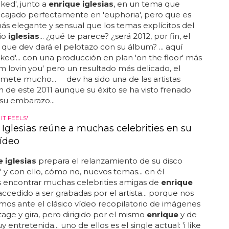
aked', junto a
enrique iglesias
, en un tema que
cajado perfectamente en 'euphoria', pero que es
 elegante y sensual que los temas explícitos del
lio
iglesias
... ¿qué te parece? ¿será 2012, por fin, el
 que dev dará el pelotazo con su álbum? ... aquí
aked'... con una producción en plan 'on the floor' más
i'm lovin you' pero un resultado más delicado, el
mete mucho... dev ha sido una de las artistas
n de este 2011 aunque su éxito se ha visto frenado
su embarazo...
 IT FEELS'
 Iglesias reúne a muchas celebrities en su
ídeo
 iglesias
prepara el relanzamiento de su disco
' y con ello, cómo no, nuevos temas... en él
encontrar muchas celebrities amigas de
enrique
ccedido a ser grabadas por el artista... porque nos
os ante el clásico vídeo recopilatorio de imágenes
age y gira, pero dirigido por el mismo
enrique
y de
entretenida... uno de ellos es el single actual: 'i like