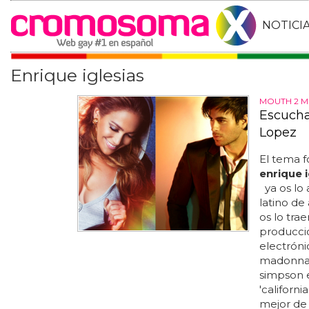
NOTICI
Enrique iglesias
MOUTH 2 
Escucha
Lopez
El tema f
enrique i
ya os lo
latino de
os lo tra
producció
electróni
madonna q
simpson en
'californi
mejor de 