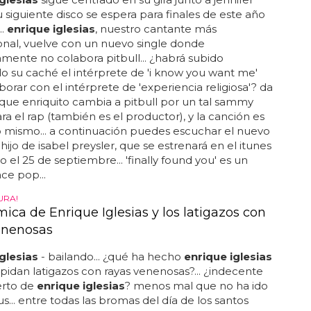
u siguiente disco se espera para finales de este año
..
enrique iglesias
, nuestro cantante más
onal, vuelve con un nuevo single donde
mente no colabora pitbull... ¿habrá subido
 su caché el intérprete de 'i know you want me'
borar con el intérprete de 'experiencia religiosa'? da
rque enriquito cambia a pitbull por un tal sammy
a el rap (también es el productor), y la canción es
 mismo... a continuación puedes escuchar el nuevo
hijo de isabel preysler, que se estrenará en el itunes
 el 25 de septiembre... 'finally found you' es un
ce pop...
URA!
ica de Enrique Iglesias y los latigazos con
enenosas
glesias
- bailando... ¿qué ha hecho
enrique iglesias
pidan latigazos con rayas venenosas?... ¿indecente
erto de
enrique iglesias
? menos mal que no ha ido
us... entre todas las bromas del día de los santos