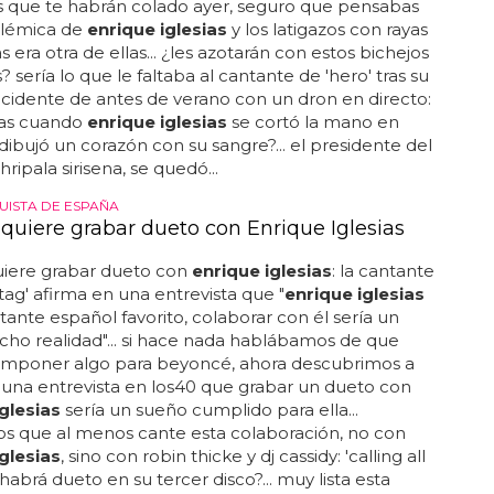
s que te habrán colado ayer, seguro que pensabas
olémica de
enrique iglesias
y los latigazos con rayas
 era otra de ellas... ¿les azotarán con estos bichejos
 sería lo que le faltaba al cantante de 'hero' tras su
cidente de antes de verano con un dron en directo:
as cuando
enrique iglesias
se cortó la mano en
 dibujó un corazón con su sangre?... el presidente del
hripala sirisena, se quedó...
UISTA DE ESPAÑA
 quiere grabar dueto con Enrique Iglesias
quiere grabar dueto con
enrique iglesias
: la cantante
 tag' afirma en una entrevista que "
enrique iglesias
tante español favorito, colaborar con él sería un
ho realidad"... si hace nada hablábamos de que
omponer algo para beyoncé, ahora descubrimos a
 una entrevista en los40 que grabar un dueto con
glesias
sería un sueño cumplido para ella...
s que al menos cante esta colaboración, no con
glesias
, sino con robin thicke y dj cassidy: 'calling all
 ¿habrá dueto en su tercer disco?... muy lista esta