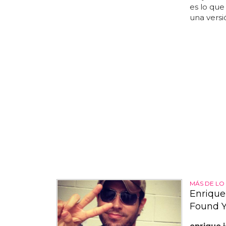
es lo que
una versió
MÁS DE LO 
Enrique 
Found Y
enrique i