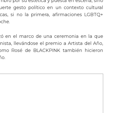
mbró por su estética y puesta en escena, sino
erte gesto político en un contexto cultural
ocas, si no la primera, afirmaciones LGBTQ+
oche.
izó en el marco de una ceremonia en la que
ista, llevándose el premio a Artista del Año,
 como Rosé de BLACKPINK también hicieron
ño.