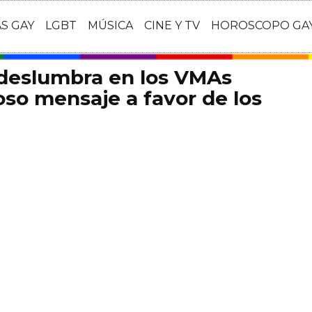
AS GAY
LGBT
MÚSICA
CINE Y TV
HOROSCOPO GA
 deslumbra en los VMAs
so mensaje a favor de los