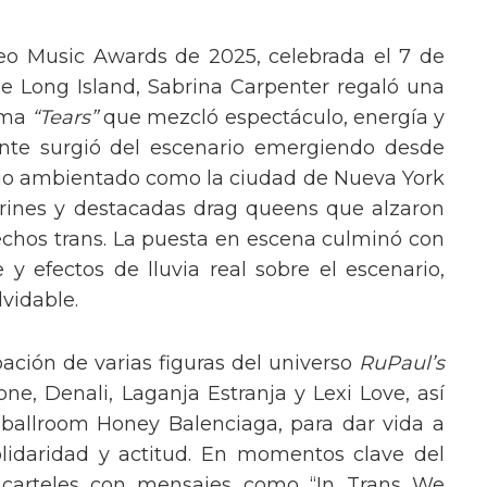
eo Music Awards de 2025, celebrada el 7 de
e Long Island, Sabrina Carpenter regaló una
ema
“Tears”
que mezcló espectáculo, energía y
tante surgió del escenario emergiendo desde
ario ambientado como la ciudad de Nueva York
rines y destacadas drag queens que alzaron
echos trans. La puesta en escena culminó con
y efectos de lluvia real sobre el escenario,
vidable.
pación de varias figuras del universo
RuPaul’s
, Denali, Laganja Estranja y Lexi Love, así
 ballroom Honey Balenciaga, para dar vida a
lidaridad y actitud. En momentos clave del
n carteles con mensajes como “In Trans We