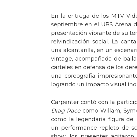
En la entrega de los MTV Vid
septiembre en el UBS Arena d
presentación vibrante de su t
reivindicación social. La can
una alcantarilla, en un escen
vintage, acompañada de baila
carteles en defensa de los der
una coreografía impresionante 
logrando un impacto visual inol
Carpenter contó con la partici
Drag Race
como Willam, Symone
como la legendaria figura del
un performance repleto de so
show, los presentes agitaro