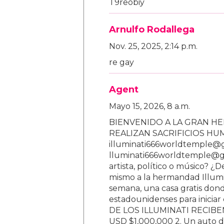
T9reobiy
Arnulfo Rodallega
Nov. 25, 2025, 2:14 p.m.
re gay
Agent
Mayo 15, 2026, 8 a.m.
BIENVENIDO A LA GRAN HE
REALIZAN SACRIFICIOS H
illuminati666worldtemple@
lluminati666worldtemple@gm
artista, político o músico? ¿
mismo a la hermandad Illumi
semana, una casa gratis donde
estadounidenses para inici
DE LOS ILLUMINATI RECIBEN 
USD $1,000,000 2. Un auto d