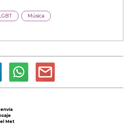
LGBT
Música
envía
nsaje
del Met