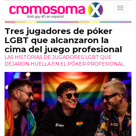
Toggle
navigat
Tres jugadores de póker
LGBT que alcanzaron la
cima del juego profesional
LAS HISTORIAS DE JUGADORES LGBT QUE
DEJARON HUELLA EN EL PÓKER PROFESIONAL.