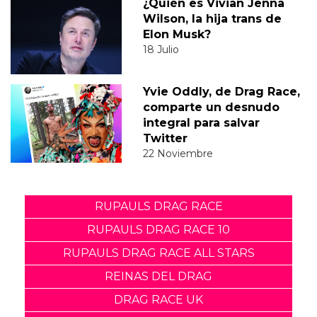
¿Quién es Vivian Jenna
Wilson, la hija trans de
Elon Musk?
18 Julio
Yvie Oddly, de Drag Race,
comparte un desnudo
integral para salvar
Twitter
22 Noviembre
RUPAULS DRAG RACE
RUPAULS DRAG RACE 10
RUPAULS DRAG RACE ALL STARS
REINAS DEL DRAG
DRAG RACE UK