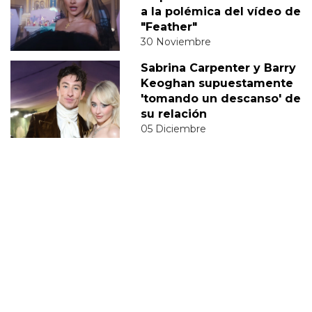
a la polémica del vídeo de
"Feather"
30 Noviembre
Sabrina Carpenter y Barry
Keoghan supuestamente
'tomando un descanso' de
su relación
05 Diciembre
DERECHOS TRANS
SABRINA
VMAS
MTV VMAS 2018
VMAS 2017 ACTUACIONES
MENSAJE DEL REY