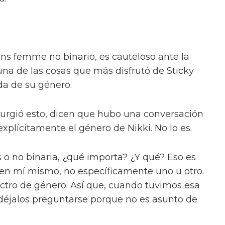
con otro quinteto icónico: las Spice Girls.
xplican. "Tienes uno que es esto, uno que es