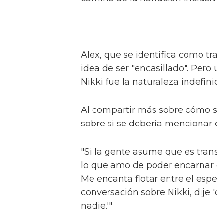
Alex compara 'The Fallen Divas' 
"Todos somos tan diferentes", e