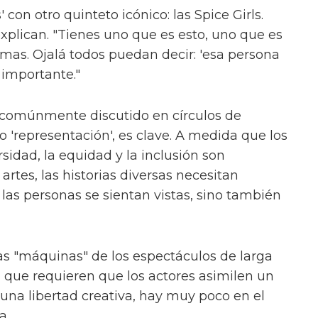
en el escenario en 'And Juliet' y 'Dear Evan
como "una historia caótica pero verdadera de
r como queer".
ón de que "no es nada como lo que he visto"
ica. Al ser preguntado sobre cómo se relaciona
cede que es un buen punto de referencia.
kins'" – una idea salvaje. "¿Quién no querría
uno de 'The Fallen Divas', una "pandilla de
 Byron en su camino. Junto a ellos están Lady
ian (Adam Ali) y Sasha (Hannah Jones).