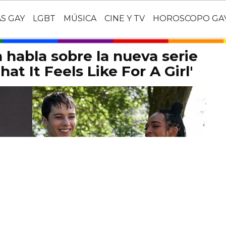
AS GAY
LGBT
MÚSICA
CINE Y TV
HOROSCOPO GA
habla sobre la nueva serie
at It Feels Like For A Girl'