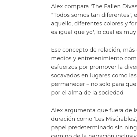
Alex, conocido por sus papeles 
Hansen', describe el programa 
hermandad, feminidad y crece
Hacen una interesante distinci
respecto a la televisión britán
con algo como 'Pose', Alex con
"Imagina 'Pose' mezclado con 'S
ver eso?"
Alex interpreta a Sticky Nikki, 
espíritus afines" que ayudan a
Die (Laquarn Lewis), Dirty Dam