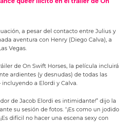
ance queer ilícito en el tráiler de On
uación, a pesar del contacto entre Julius y
onada aventura con Henry (Diego Calva), a
Las Vegas.
iler de On Swift Horses, la película incluirá
te ardientes (y desnudas) de todas las
incluyendo a Elordi y Calva.
or de Jacob Elordi es intimidante!” dijo la
urante su sesión de fotos. “¡Es como un jodido
 ¡Es difícil no hacer una escena sexy con