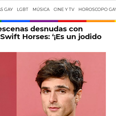
AS GAY
LGBT
MÚSICA
CINE Y TV
HOROSCOPO GA
 escenas desnudas con
Swift Horses: ‘¡Es un jodido