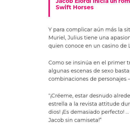
Jacob Elordi inicia un rom
Swift Horses
Y para complicar aún más la sit
Muriel, Julius tiene una apasi
quien conoce en un casino de 
Como se insinúa en el primer trá
algunas escenas de sexo bastan
combinaciones de personajes – 
“¡Créeme, estar desnudo alreded
estrella a la revista attitude d
dios! ¡Es demasiado perfecto! …
Jacob sin camiseta!”