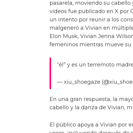
competidoras trans Kerri Colb
una estrella de la Temporada 14
mejores noches de mi vida,” ac
bandera trans. Ella añade: “Ol
Las fotos del finalista de
RuPaul gana su primer Em