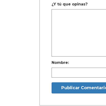
También se pueden ver dos vi
pasarela, moviendo su cabello 
videos fue publicado en X por 
un intento por reunir a los cons
malgeneró a Vivian en múltiple
Elon Musk, Vivian Jenna Wilso
femeninos mientras mueve su c
“él” y es un terremoto madre
— xiu_shoegaze (@xiu_shoe
En una gran respuesta, la mayor
cabello y la danza de Vivian, m
El público apoya a Vivian por e