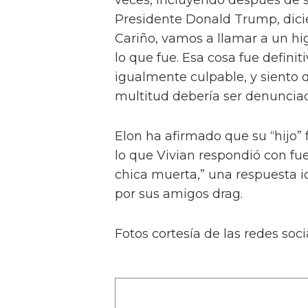
En otras fotos, Vivian se ve c
Kollins, Cynthia Lee Fontaine, J
una estrella de la Temporada 17