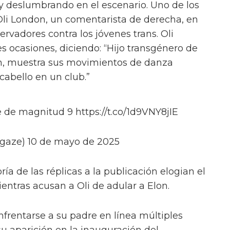
y y Bosco, así como con Jasmine Kennedie,
. Una de las leyendas dice: “Una de las
ompañado de un emoji de corazón, brillo y la
vidé empacar mis buenos zapatos.”
 'RuPaul's Drag Race' Pearl, desnudo
my por 'RuPaul's Drag Race'