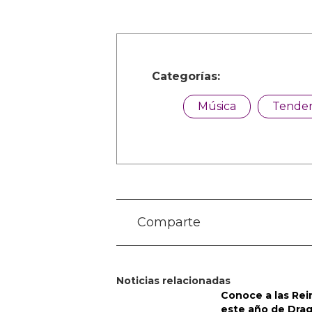
veces, incluyendo después de s
Presidente Donald Trump, dicie
Cariño, vamos a llamar a un hi
lo que fue. Esa cosa fue defini
igualmente culpable, y siento 
multitud debería ser denunciad
Elon ha afirmado que su “hijo” 
lo que Vivian respondió con fu
chica muerta,” una respuesta i
por sus amigos drag.
Fotos cortesía de las redes soci