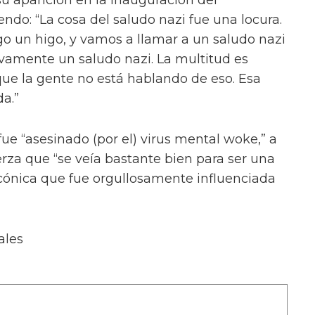
on Denali y en una imagen grupal con Lydia B
orgeous, Olivia Lux, Phoenix y Crystal Envy,
.