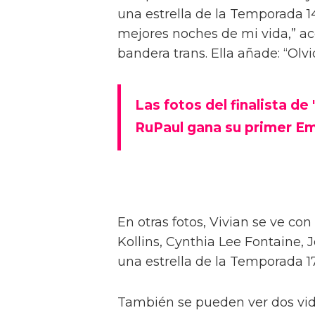
Vivian Wilson estuvo tras bamb
All Stars 10. Según Pink News, 
la competencia de Meta contra l
muestran durante el estreno y 
mayo en la ciudad de Nueva Yo
En las imágenes, Vivian, quien
celebró su quinto aniversario de