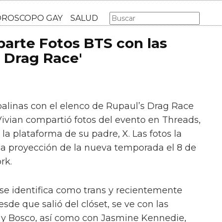
AS GAY
LGBT
MÚSICA
CINE Y TV
HOROSCOPO GA
arte Fotos BTS con las
s Drag Race'