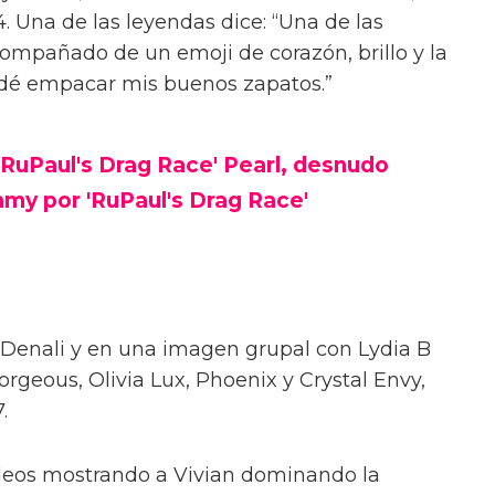
alinas con el elenco de Rupaul’s Drag Race
Vivian compartió fotos del evento en Threads,
a plataforma de su padre, X. Las fotos la
la proyección de la nueva temporada el 8 de
rk.
 se identifica como trans y recientemente
sde que salió del clóset, se ve con las