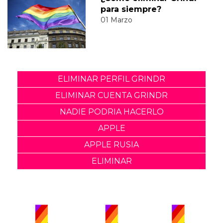
para siempre?
01 Marzo
ELIMINAR PERFIL GRINDR
ELIMINAR CUENTA GRINDR
NADIE PODRIA HACERLO
APPLE
APPLE RUSIA
ELIMINAR