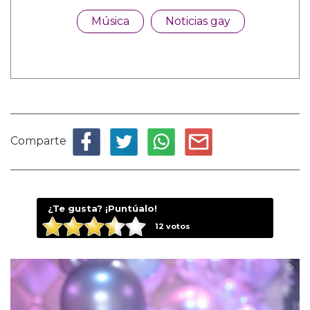
Música
Noticias gay
Comparte
¿Te gusta? ¡Puntúalo!
12
votos