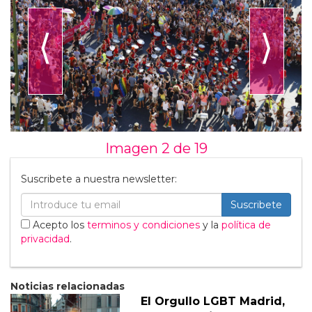
⟨
⟩
Imagen 2 de
19
Suscribete a nuestra newsletter:
Suscribete
Acepto los
terminos y condiciones
y la
política de
privacidad
.
Noticias relacionadas
El Orgullo LGBT Madrid,