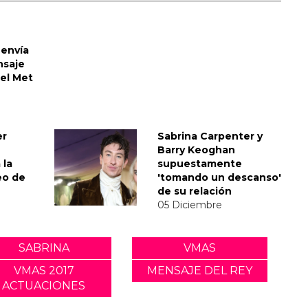
envía
nsaje
del Met
er
Sabrina Carpenter y
Barry Keoghan
 la
supuestamente
eo de
'tomando un descanso'
de su relación
05 Diciembre
SABRINA
VMAS
VMAS 2017
MENSAJE DEL REY
ACTUACIONES