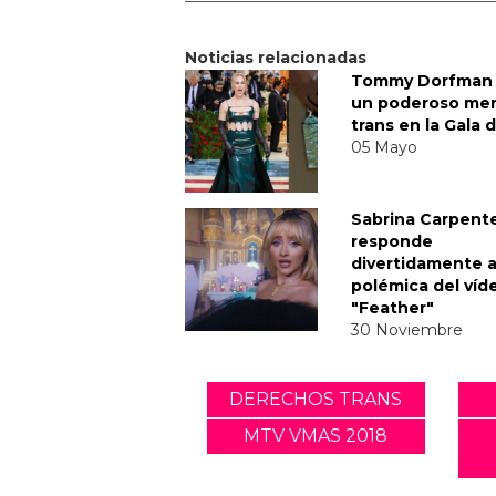
Noticias relacionadas
Tommy Dorfman 
un poderoso me
trans en la Gala 
05 Mayo
Sabrina Carpent
responde
divertidamente a
polémica del víd
"Feather"
30 Noviembre
DERECHOS TRANS
MTV VMAS 2018