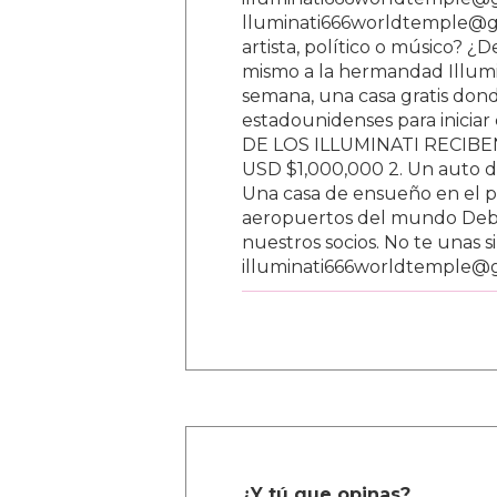
lluminati666worldtemple@gm
artista, político o músico? ¿
mismo a la hermandad Illumi
semana, una casa gratis donde
estadounidenses para inici
DE LOS ILLUMINATI RECIBEN 
USD $1,000,000 2. Un auto d
Una casa de ensueño en el paí
aeropuertos del mundo Debe
nuestros socios. No te unas s
illuminati666worldtemple@
¿Y tú que opinas?