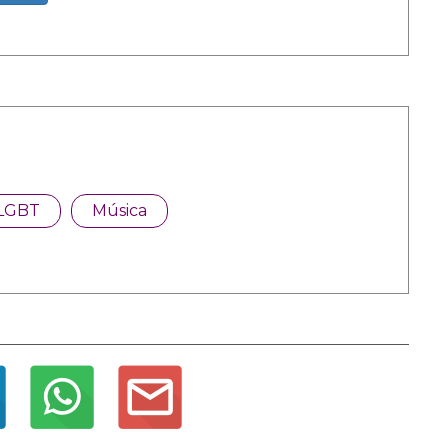
LGBT
Música