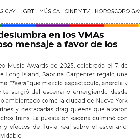
AS GAY
LGBT
MÚSICA
CINE Y TV
HOROSCOPO GA
 deslumbra en los VMAs
so mensaje a favor de los
eo Music Awards de 2025, celebrada el 7 de
e Long Island, Sabrina Carpenter regaló una
ema
“Tears”
que mezcló espectáculo, energía y
tante surgió del escenario emergiendo desde
ario ambientado como la ciudad de Nueva York
rines y destacadas drag queens que alzaron
echos trans. La puesta en escena culminó con
y efectos de lluvia real sobre el escenario,
vidable.