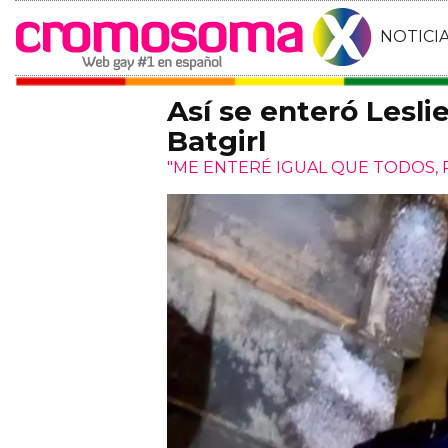
NOTICI
Así se enteró Lesli
Batgirl
"ME ENTERÉ IGUAL QUE TODOS, 