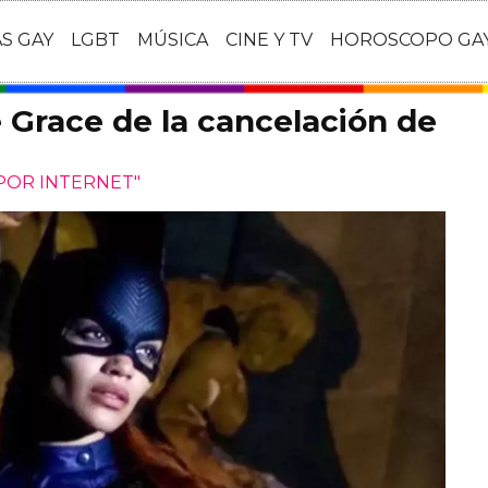
AS GAY
LGBT
MÚSICA
CINE Y TV
HOROSCOPO GA
e Grace de la cancelación de
POR INTERNET"