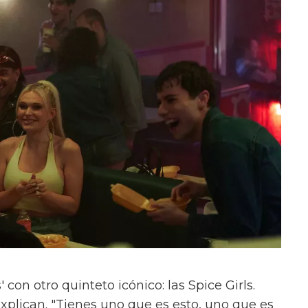
con otro quinteto icónico: las Spice Girls.
xplican. "Tienes uno que es esto, uno que es