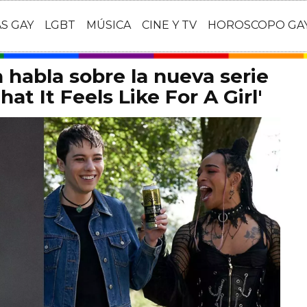
AS GAY
LGBT
MÚSICA
CINE Y TV
HOROSCOPO GA
habla sobre la nueva serie
at It Feels Like For A Girl'