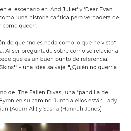
en el escenario en 'And Juliet' y 'Dear Evan
como "una historia caótica pero verdadera de
r como queer".
ón de que "no es nada como lo que he visto"
ica. Al ser preguntado sobre cómo se relaciona
cede que es un buen punto de referencia.
kins'" – una idea salvaje. "¿Quién no querría
uno de 'The Fallen Divas', una "pandilla de
 Byron en su camino. Junto a ellos están Lady
ian (Adam Ali) y Sasha (Hannah Jones).