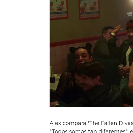
Alex compara 'The Fallen Divas' 
"Todos somos tan diferentes", e