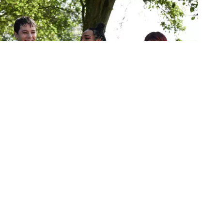
ans femme no binario, es cauteloso ante la