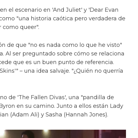
en el escenario en 'And Juliet' y 'Dear Evan
como "una historia caótica pero verdadera de
r como queer".
ón de que "no es nada como lo que he visto"
ica. Al ser preguntado sobre cómo se relaciona
cede que es un buen punto de referencia.
kins'" – una idea salvaje. "¿Quién no querría
uno de 'The Fallen Divas', una "pandilla de
 Byron en su camino. Junto a ellos están Lady
ian (Adam Ali) y Sasha (Hannah Jones).