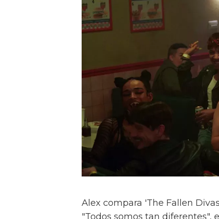
Alex compara 'The Fallen Divas' 
"Todos somos tan diferentes", e