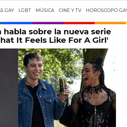
AS GAY
LGBT
MÚSICA
CINE Y TV
HOROSCOPO GA
habla sobre la nueva serie
at It Feels Like For A Girl'