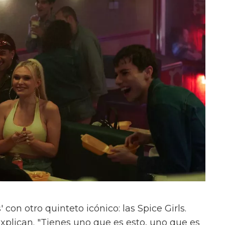
con otro quinteto icónico: las Spice Girls.
xplican. "Tienes uno que es esto, uno que es