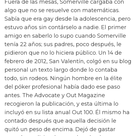
Fuera de las mesas, Somerville cargaba con
algo que no se resuelve con matemáticas.
Sabía que era gay desde la adolescencia, pero
estuvo años sin contárselo a nadie. El primer
amigo en saberlo lo supo cuando Somerville
tenía 22 años; sus padres, poco después, le
pidieron que no lo hiciera público. Un 14 de
febrero de 2012, San Valentín, colgó en su blog
personal un texto largo donde lo contaba
todo, sin rodeos. Ningún hombre en la élite
del póker profesional había dado ese paso
antes. The Advocate y Out Magazine
recogieron la publicación, y esta última lo
incluyó en su lista anual Out 100. Él mismo ha
contado después que aquella decisión le
quitó un peso de encima. Dejó de gastar