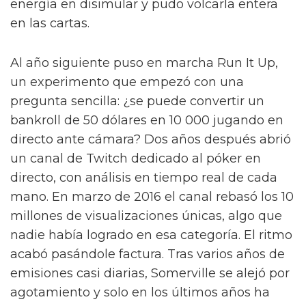
energía en disimular y pudo volcarla entera
en las cartas.
Al año siguiente puso en marcha Run It Up,
un experimento que empezó con una
pregunta sencilla: ¿se puede convertir un
bankroll de 50 dólares en 10 000 jugando en
directo ante cámara? Dos años después abrió
un canal de Twitch dedicado al póker en
directo, con análisis en tiempo real de cada
mano. En marzo de 2016 el canal rebasó los 10
millones de visualizaciones únicas, algo que
nadie había logrado en esa categoría. El ritmo
acabó pasándole factura. Tras varios años de
emisiones casi diarias, Somerville se alejó por
agotamiento y solo en los últimos años ha