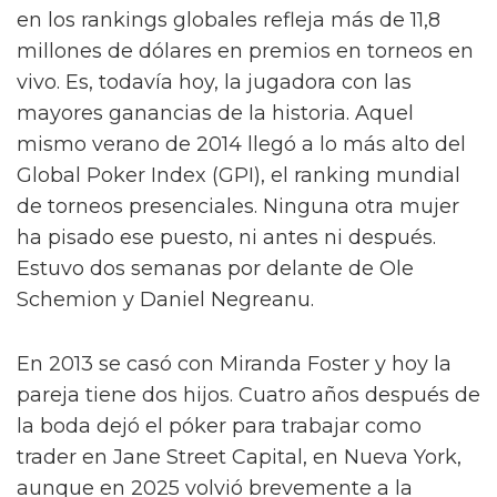
en los rankings globales refleja más de 11,8
millones de dólares en premios en torneos en
vivo. Es, todavía hoy, la jugadora con las
mayores ganancias de la historia. Aquel
mismo verano de 2014 llegó a lo más alto del
Global Poker Index (GPI), el ranking mundial
de torneos presenciales. Ninguna otra mujer
ha pisado ese puesto, ni antes ni después.
Estuvo dos semanas por delante de Ole
Schemion y Daniel Negreanu.
En 2013 se casó con Miranda Foster y hoy la
pareja tiene dos hijos. Cuatro años después de
la boda dejó el póker para trabajar como
trader en Jane Street Capital, en Nueva York,
aunque en 2025 volvió brevemente a la