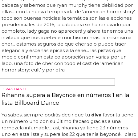
BRILLANTE
Pamela Anderson, más diva que nunca en una
sesión a cargo de Mario Testino
El habitual de madonna y lady di se ha soltado de todo
prejuicio y ha realizado unas fotos de lo más elegantes y
sensuales con la que fue
diva
de las playas californianas...
desde luego, a ver quién se atreve a asegurar que esta
mujer tiene 45 años... cuidado, que en alguna foto se le
marcan los pezones, pero tampoco nos vamos a
escandalizar por algo que hemos visto más veces que la
cabecera de 'baywatch'... también hay que decir que el
photoshop está más presenta que la silicona en las fotos,
pero si se usa para dar naturalidad a un personaje
neumático como pam, nos parece estupendo... el marco
incomparable será 'vogue brazil' y las imágenes son
maravillosas... pamela anderson renace con una