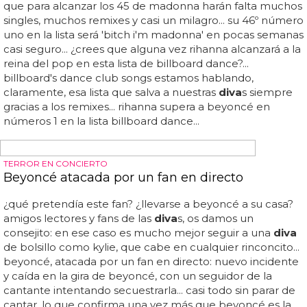
estupendísima sesió...
A QUIEN BUEN ÁRBOL SE ARRIMA...
Mary J. Blige colabora con Disclosure en 'F For
You'
Y ahora una
diva
se les une para un remix de su nuevo
single: mary j... blige colabora con disclosure en 'f for you':