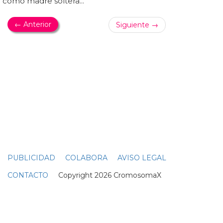
DIVAS DANCE
Rihanna supera a Beyoncé en números 1 en la
lista Billboard Dance
Ya sabes, siempre podrás decir que tu
diva
favorita tiene
un número uno con su último fracaso gracias a una
remezcla infumable... así, rihanna ya tiene 23 números
uno en esta lista y supera los 22 que tenía beyoncé... claro
que para alcanzar los 45 de madonna harán falta muchos