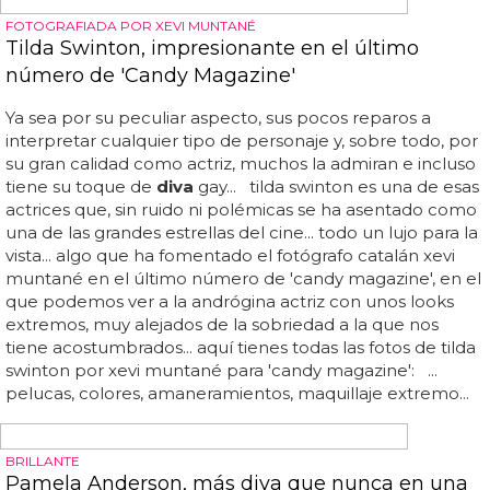
CANTANTES GAYS
'Diva Boy', nuevo disco de Sam Smith
diva
boy: así se titula y así suena el nuevo disco de sam
smith... pero nos perdimos esto... te dejamos con su
tracklist y el single... ¡tendremos nuevo disco de sam smith
muy pronto! se ha confirmado que durante el mes de
septiembre saldrá a la venta '
diva
boy', nuevo disco de
sam smith... 01 a little melancholy 02 all this madness 03
bad day all week 04 little tin buddhas 05 momentarily
mine 06 out of our heads 07 show a little mercy 08 so
much more to lose 09 time won’t wait 10 when it’s
alright... ¿cómo es esto posible? porque antes de saltar a
la fama con su disco debut 'in the lonely hour' y singles
como 'money on my mind' o 'stay with me', sam había