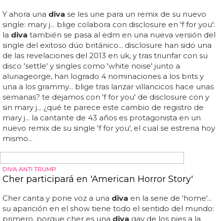
interpretar cualquier tipo de personaje y, sobre todo, por
su gran calidad como actriz, muchos la admiran e incluso
tiene su toque de
diva
gay... tilda swinton es una de esas
actrices que, sin ruido ni polémicas se ha asentado como
una de las grandes estrellas del cine... todo un lujo para la
vista... algo que ha fomentado el fotógrafo catalán xevi
muntané en el último número de 'candy magazine', en el
que podemos ver a la andrógina actriz con unos looks
extremos, muy alejados de la sobriedad a la que nos
tiene acostumbrados... aquí tienes todas las fotos de tilda
swinton por xevi muntané para 'candy magazine': ...
pelucas, colores, amaneramientos, maquillaje extremo...