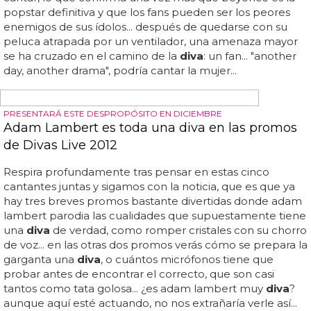
la
diva
también se pasa al edm en una nueva versión del
single del exitoso dúo británico... disclosure han sido una
de las revelaciones del 2013 en uk, y tras triunfar con su
disco 'settle' y singles como 'white noise' junto a
alunageorge, han logrado 4 nominaciones a los brits y
una a los grammy... blige tras lanzar villancicos hace unas
semanas? te dejamos con 'f for you' de disclosure con y
sin mary j... ¿qué te parece este cambio de registro de
mary j... la cantante de 43 años es protagonista en un
nuevo remix de su single 'f for you', el cual se estrena hoy
mismo...