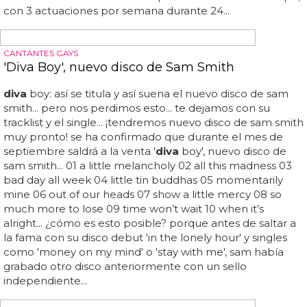
más que Britney
J lo, ¡nueva
diva
residente en las vegas! alucina con las
cifras: cobrará más que britney... tmz recuerda que ni
britney ni jennifer lópez en las vegas llegarán a cobrar
tanto como la gran
diva
céline dion: 33... habrá flopeado a
lo grande con 'aka', pero j lo ya tiene la vida resuelta, y
ahora todavía más: va a ser jennifer lópez la nueva
diva
residente en las vegas, ya que según informa tmz está a
punto de cerrar un jugoso contrato multimillonario... claro
que al final britney se embolsará más dinero que j lo, ya
que según su contrato hará 96 shows en 2 años, y la
diva
latina haría 72 shows en un espacio indefinido de tiempo,
con 3 actuaciones por semana durante 24...