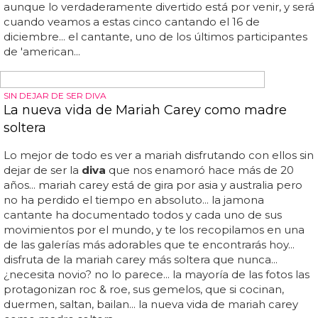
DIVA ANTI TRUMP
Cher participará en 'American Horror Story'
Cher canta y pone voz a una
diva
en la serie de 'home'...
su aparición en el show tiene todo el sentido del mundo:
primero, porque cher es una
diva
gay de los pies a la
cabeza y sabemos que ryan murphy tiene debilidad por
ellas... con la nueva temporada de 'american horror story'
todo son buenas noticias: la temática son las elecciones
presidenciales de 2016, la cabecera se ha renovado por
completo, lady gaga no aparecerá y ahora tenemos una
invitada que nos apetece muchísimo más: la mismísima
cher... estamos seguros de que cher solo puede traer
elegancia y escenas épicas a la serie... las pistas que
medio confirman esta colaboración son varias: por un
lado, una foto de cher con todo el cast de 'american
horror story: cult' y por otra...