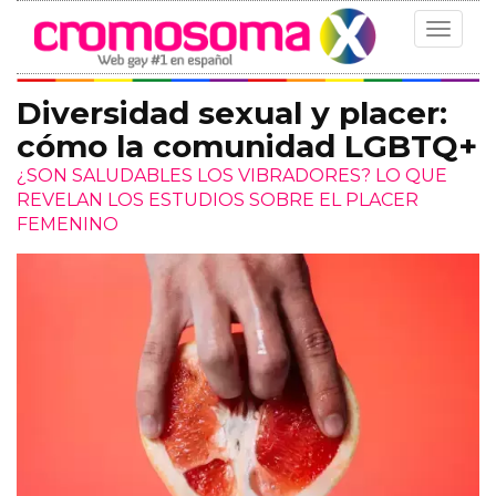
Toggle
navigat
Diversidad sexual y placer:
cómo la comunidad LGBTQ+
¿SON SALUDABLES LOS VIBRADORES? LO QUE
REVELAN LOS ESTUDIOS SOBRE EL PLACER
FEMENINO