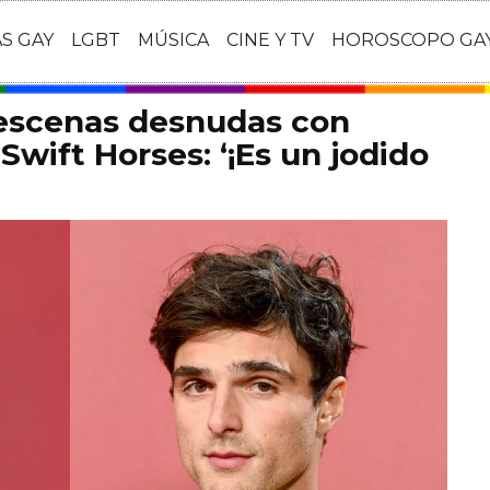
AS GAY
LGBT
MÚSICA
CINE Y TV
HOROSCOPO GA
 escenas desnudas con
Swift Horses: ‘¡Es un jodido