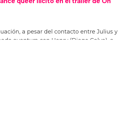
ance queer ilícito en el tráiler de On
uación, a pesar del contacto entre Julius y
onada aventura con Henry (Diego Calva), a
Las Vegas.
iler de On Swift Horses, la película incluirá
te ardientes (y desnudas) de todas las
incluyendo a Elordi y Calva.
or de Jacob Elordi es intimidante!” dijo la
urante su sesión de fotos. “¡Es como un jodido
 ¡Es difícil no hacer una escena sexy con