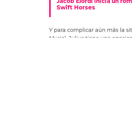
Jacob Elordi inicia un rom
Swift Horses
Y para complicar aún más la sit
Muriel, Julius tiene una apasi
quien conoce en un casino de 
Como se insinúa en el primer trá
algunas escenas de sexo bastan
combinaciones de personajes – 
“¡Créeme, estar desnudo alreded
estrella a la revista attitude d
dios! ¡Es demasiado perfecto! …
Jacob sin camiseta!”