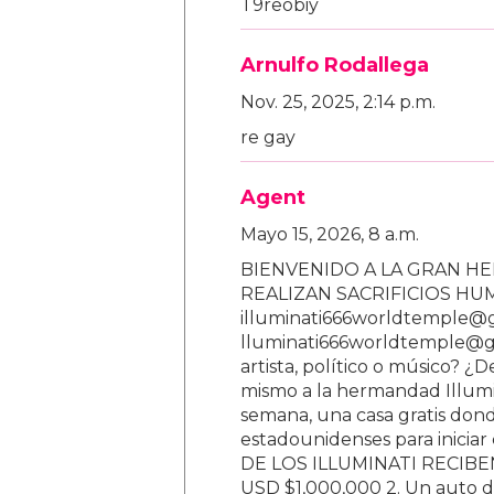
T9reobiy
Arnulfo Rodallega
Nov. 25, 2025, 2:14 p.m.
re gay
Agent
Mayo 15, 2026, 8 a.m.
BIENVENIDO A LA GRAN HE
REALIZAN SACRIFICIOS H
illuminati666worldtemple@
lluminati666worldtemple@gm
artista, político o músico? ¿
mismo a la hermandad Illumi
semana, una casa gratis donde
estadounidenses para inici
DE LOS ILLUMINATI RECIBEN 
USD $1,000,000 2. Un auto d