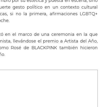
mbró por su estética y puesta en escena, sino
erte gesto político en un contexto cultural
ocas, si no la primera, afirmaciones LGBTQ+
oche.
izó en el marco de una ceremonia en la que
ista, llevándose el premio a Artista del Año,
 como Rosé de BLACKPINK también hicieron
ño.