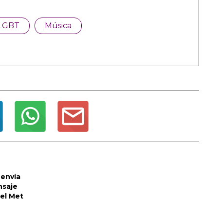
LGBT
Música
envía
nsaje
del Met