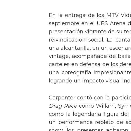
En la entrega de los MTV Vid
septiembre en el UBS Arena d
presentación vibrante de su t
reivindicación social. La can
una alcantarilla, en un escen
vintage, acompañada de baila
carteles en defensa de los der
una coreografía impresionante 
logrando un impacto visual inol
Carpenter contó con la partici
Drag Race
como Willam, Symone
como la legendaria figura del
un performance repleto de so
show, los presentes agitaro