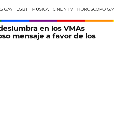
AS GAY
LGBT
MÚSICA
CINE Y TV
HOROSCOPO GA
 deslumbra en los VMAs
so mensaje a favor de los