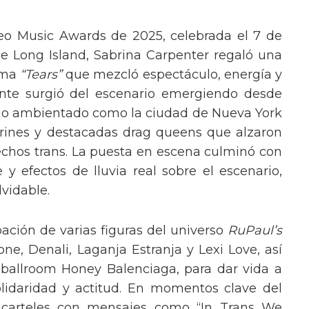
eo Music Awards de 2025, celebrada el 7 de
e Long Island, Sabrina Carpenter regaló una
ema
“Tears”
que mezcló espectáculo, energía y
tante surgió del escenario emergiendo desde
ario ambientado como la ciudad de Nueva York
rines y destacadas drag queens que alzaron
echos trans. La puesta en escena culminó con
y efectos de lluvia real sobre el escenario,
vidable.
pación de varias figuras del universo
RuPaul’s
, Denali, Laganja Estranja y Lexi Love, así
 ballroom Honey Balenciaga, para dar vida a
lidaridad y actitud. En momentos clave del
n carteles con mensajes como “In Trans We