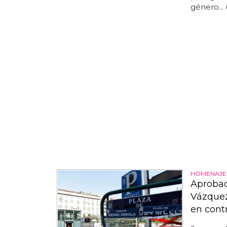
género...
HOMENAJE
Aprobad
Vázquez
en cont