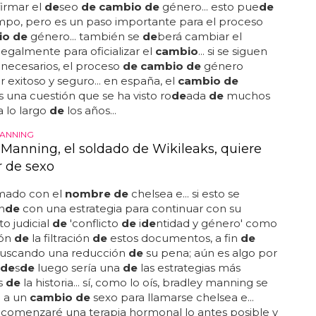
irmar el
de
seo
de cambio de
género... esto pue
de
empo, pero es un paso importante para el proceso
io de
género... también se
de
berá cambiar el
legalmente para oficializar el
cambio
... si se siguen
 necesarios, el proceso
de cambio de
género
r exitoso y seguro... en españa, el
cambio de
 una cuestión que se ha visto ro
de
ada
de
muchos
a lo largo
de
los años...
ANNING
 Manning, el soldado de Wikileaks, quiere
 de sexo
rmado con el
nombre de
chelsea e... si esto se
n
de
con una estrategia para continuar con su
o judicial
de
'conflicto
de
i
de
ntidad y género' como
ión
de
la filtración
de
estos documentos, a fin
de
 buscando una reducción
de
su pena; aún es algo por
de
s
de
luego sería una
de
las estrategias más
s
de
la historia... sí, como lo oís, bradley manning se
 a un
cambio de
sexo para llamarse chelsea e...
, comenzaré una terapia hormonal lo antes posible y