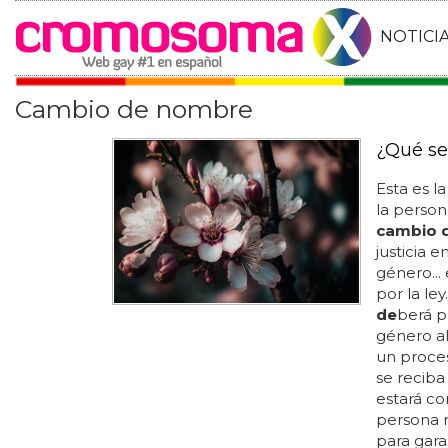
NOTICI
Cambio de nombre
¿Qué se
Esta es l
la perso
cambio 
justicia 
género...
por la ley
de
berá p
género al 
un proces
se reciba
estará co
persona 
para gara