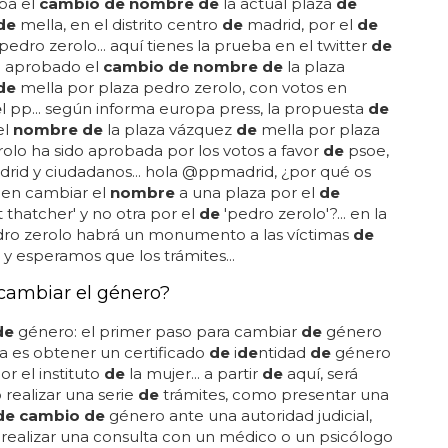
ba el
cambio de nombre de
la actual plaza
de
de
mella, en el distrito centro
de
madrid, por el
de
pedro zerolo... aquí tienes la prueba en el twitter
de
 aprobado el
cambio de nombre de
la plaza
de
mella por plaza pedro zerolo, con votos en
e
l pp... según informa europa press, la propuesta
de
el
nombre de
la plaza vázquez
de
mella por plaza
olo ha sido aprobada por los votos a favor
de
psoe,
rid y ciudadanos... hola @ppmadrid, ¿por qué os
ien cambiar el
nombre
a una plaza por el
de
 thatcher' y no otra por el
de
'pedro zerolo'?... en la
dro zerolo habrá un monumento a las víctimas
de
, y esperamos que los trámites...
ambiar el género?
de
género: el primer paso para cambiar
de
género
a es obtener un certificado
de
i
de
ntidad
de
género
or el instituto
de
la mujer... a partir
de
aquí, será
 realizar una serie
de
trámites, como presentar una
de cambio de
género ante una autoridad judicial,
realizar una consulta con un médico o un psicólogo