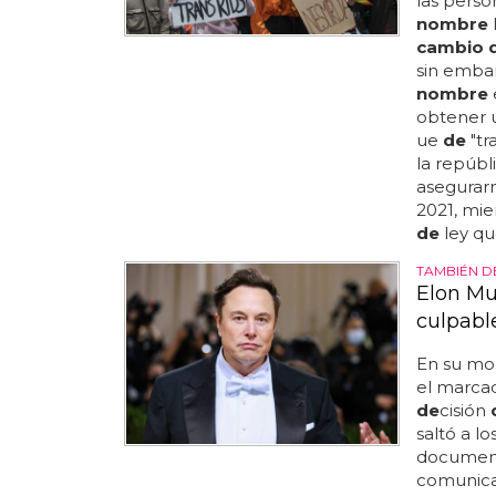
las perso
nombre
cambio 
sin embar
nombre
obtener u
ue
de
"tr
la repúbl
asegura
2021, mie
de
ley que
TAMBIÉN DE
Elon Mu
culpable
En su mom
el marca
de
cisión
saltó a lo
documento
comunica