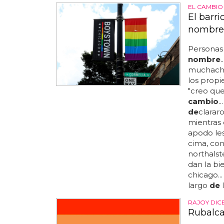
EL CAMBIO
El barr
nombre 
Personas
nombre
.
muchacho
los propi
"creo que
cambio
..
de
clarar
mientras 
apodo les
cima, con
northalste
dan la bi
chicago..
largo
de
l
RAJOY DIC
Rubalca