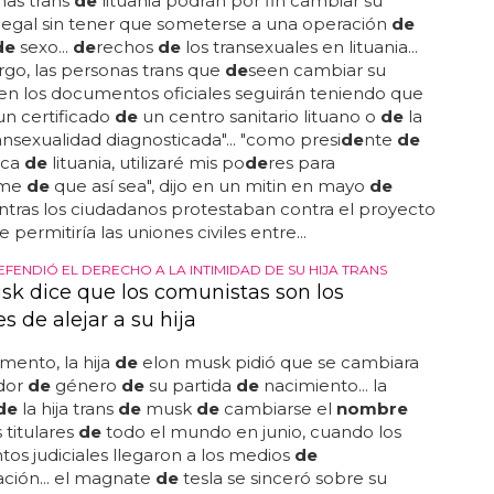
nas trans
de
lituania podrán por fin cambiar su
legal sin tener que someterse a una operación
de
de
sexo...
de
rechos
de
los transexuales en lituania...
go, las personas trans que
de
seen cambiar su
en los documentos oficiales seguirán teniendo que
n certificado
de
un centro sanitario lituano o
de
la
ansexualidad diagnosticada"... "como presi
de
nte
de
ica
de
lituania, utilizaré mis po
de
res para
rme
de
que así sea", dijo en un mitin en mayo
de
ntras los ciudadanos protestaban contra el proyecto
 permitiría las uniones civiles entre...
FENDIÓ EL DERECHO A LA INTIMIDAD DE SU HIJA TRANS
sk dice que los comunistas son los
s de alejar a su hija
ento, la hija
de
elon musk pidió que se cambiara
dor
de
género
de
su partida
de
nacimiento... la
de
la hija trans
de
musk
de
cambiarse el
nombre
s titulares
de
todo el mundo en junio, cuando los
s judiciales llegaron a los medios
de
ción... el magnate
de
tesla se sinceró sobre su