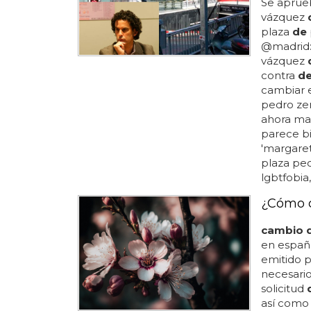
Se aprue
vázquez
plaza
de
@madrid:
vázquez
contra
d
cambiar 
pedro zer
ahora mad
parece b
'margaret
plaza pe
lgbtfobia
¿Cómo c
cambio 
en españ
emitido p
necesario
solicitud
así como 