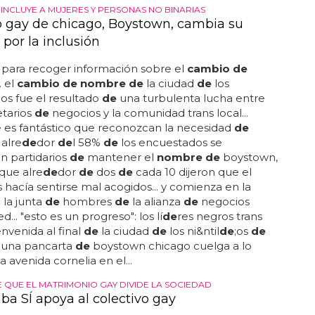
 INCLUYE A MUJERES Y PERSONAS NO BINARIAS
io gay de chicago, Boystown, cambia su
por la inclusión
 para recoger información sobre el
cambio de
.. el
cambio de nombre de
la ciudad
de
los
s fue el resultado
de
una turbulenta lucha entre
etarios
de
negocios y la comunidad trans local...
 es fantástico que reconozcan la necesidad
de
. alre
de
dor
de
l 58%
de
los encuestados se
on partidarios
de
mantener el
nombre de
boystown,
que alre
de
dor
de
dos
de
cada 10 dijeron que el
 hacía sentirse mal acogidos... y comienza en la
 la junta
de
hombres
de
la alianza
de
negocios
d... "esto es un progreso": los lí
de
res negros trans
envenida al final
de
la ciudad
de
los ni&ntil
de
;os
de
. una pancarta
de
boystown chicago cuelga a lo
a avenida cornelia en el...
E QUE EL MATRIMONIO GAY DIVIDE LA SOCIEDAD
ba SÍ apoya al colectivo gay