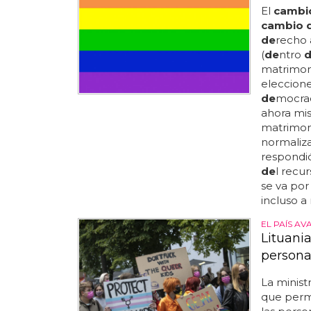
El
cambi
cambio 
de
recho 
(
de
ntro
matrimoni
eleccion
de
mocrac
ahora mis
matrimoni
normaliza
respondió
de
l recu
se va por
incluso a
EL PAÍS A
Lituani
personas
La minist
que perm