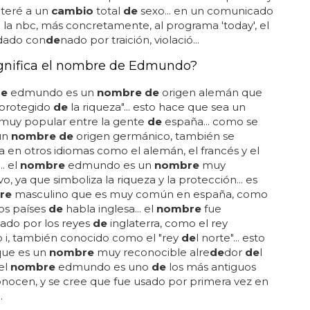
teré a un
cambio
total
de
sexo... en un comunicado
 la nbc, más concretamente, al programa 'today', el
ldado con
de
nado por traición, violació...
gnifica el nombre de Edmundo?
re
edmundo es un
nombre de
origen alemán que
 "protegido
de
la riqueza"... esto hace que sea un
muy popular entre la gente
de
españa... como se
un
nombre de
origen germánico, también se
 en otros idiomas como el alemán, el francés y el
.. el
nombre
edmundo es un
nombre
muy
ivo, ya que simboliza la riqueza y la protección... es
re
masculino que es muy común en españa, como
s países
de
habla inglesa... el
nombre
fue
ado por los reyes
de
inglaterra, como el rey
i, también conocido como el "rey
de
l norte"... esto
 que es un
nombre
muy reconocible alre
de
dor
de
l
el
nombre
edmundo es uno
de
los más antiguos
nocen, y se cree que fue usado por primera vez en
.