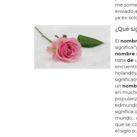
me some
enviado a
ya ex-so
¿Qué si
El
nomb
significa
nombre
trata
de
encuentra
holandés.
significat
un
nomb
en mucho
populariz
edmundo 
significa
mundo... 
que se co
el siglo ix..