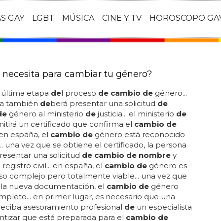
AS GAY
LGBT
MÚSICA
CINE Y TV
HOROSCOPO GA
 necesita para cambiar tu género?
a última etapa
de
l proceso
de cambio de
género...
na también
de
berá presentar una solicitud
de
de
género al ministerio
de
justicia... el ministerio
de
emitirá un certificado que confirma el
cambio de
 en españa, el
cambio de
género está reconocido
... una vez que se obtiene el certificado, la persona
resentar una solicitud
de cambio de nombre
y
registro civil... en españa, el
cambio de
género es
o complejo pero totalmente viable... una vez que
 la nueva documentación, el
cambio de
género
mpleto... en primer lugar, es necesario que una
reciba asesoramiento profesional
de
un especialista
ntizar que está preparada para el
cambio de