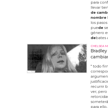
para conf
llevar ti
de camb
nombre
los pasos
pue
de
se
género es
de
bates 
CHELSEA M
Bradley
cambiar
" todo fi
correspo
argument
justificac
recurrir
ver, pero
retorcida
someterá
para ello