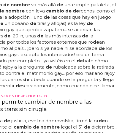
o de nombre
va más allá
de
una simple pataleta, el
de nombre
conlleva
cambio de de
rechos, como el
a la adopción... uno
de
las cosas que hay en juego
de
un océano
de
tiras y aflojas) es la ley
de
o gay que aprobó zapatero... se acercan las
es
de
l 20-n, unas
de
las más intensas
de
la
ia por todos los factores externos que ro
de
an
mo al país... ¡pero si ya nadie ni se acordaba
de
los
os gays, excepto los interesados! era un tema
do por completo... ya vistéis en el
de
bate cómo
 rajoy a la pregunta
de
rubalcaba sobre la retirada
rso contra el matrimonio gay... por eso mariano rajoy
 los cerros
de
úbeda cuando se le pregunta y llega
 mentir
de
scaradamente, como cuando dice llamar...
VANZA EN DERECHOS LGTB+
a permite cambiar de nombre a las
 trans sin cirugía
ra
de
justicia, evelina dobrovolska, firmó la or
de
n
ite el
cambio de nombre
legal el 31
de
diciembre...