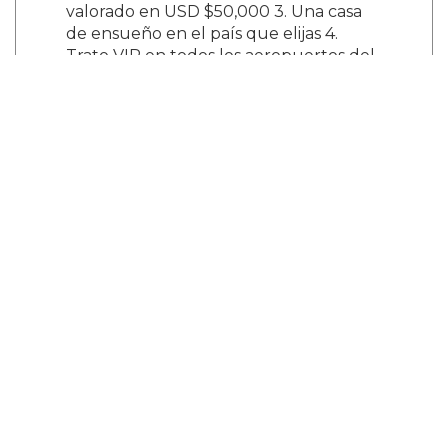
valorado en USD $50,000 3. Una casa
de ensueño en el país que elijas 4.
Trato VIP en todos los aeropuertos del
mundo Debes tener al menos 20 años
para contactar a nuestros socios. No te
unas si eres estudiante.
illuminati666worldtemple@gmail.com
¿Y tú que opinas?