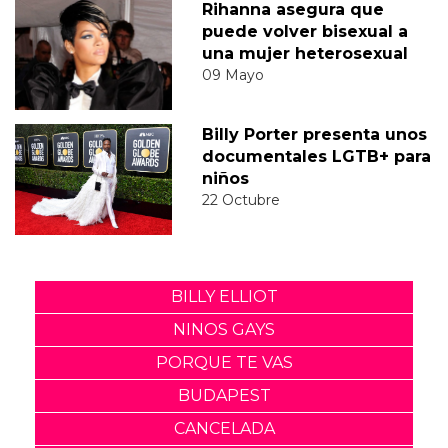
Rihanna asegura que
puede volver bisexual a
una mujer heterosexual
09 Mayo
Billy Porter presenta unos
documentales LGTB+ para
niños
22 Octubre
BILLY ELLIOT
NINOS GAYS
PORQUE TE VAS
BUDAPEST
CANCELADA