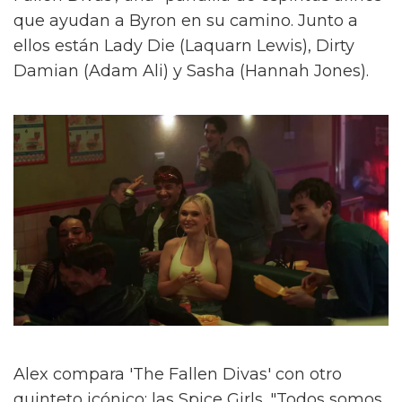
que ayudan a Byron en su camino. Junto a
ellos están Lady Die (Laquarn Lewis), Dirty
Damian (Adam Ali) y Sasha (Hannah Jones).
Alex compara 'The Fallen Divas' con otro
quinteto icónico: las Spice Girls. "Todos somos