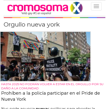
Toggle
navigat
Orgullo nueva york
HASTA 2025 NO PODRÁN VOLVER A ESTAR EN EL ORGULLO POR SU
DAÑO A LA COMUNIDAD
Prohíben a la policía participar en el Pride de
Nueva York
Nyc pride anuncia
nueva
s políticas para abordar la