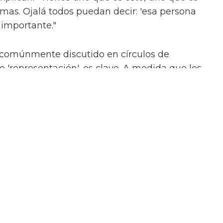
ormas. Ojalá todos puedan decir: 'esa persona
 importante."
 comúnmente discutido en círculos de
'representación', es clave. A medida que los
sidad, la equidad y la inclusión son
rtes, las historias diversas necesitan
las personas se sientan vistas, sino también
s "máquinas" de los espectáculos de larga
, que requieren que los actores asimilen un
na libertad creativa, hay muy poco en el
a.