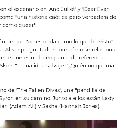
en el escenario en 'And Juliet' y 'Dear Evan
como "una historia caótica pero verdadera de
r como queer".
ón de que "no es nada como lo que he visto"
ica. Al ser preguntado sobre cómo se relaciona
cede que es un buen punto de referencia.
kins'" – una idea salvaje. "¿Quién no querría
uno de 'The Fallen Divas', una "pandilla de
 Byron en su camino. Junto a ellos están Lady
ian (Adam Ali) y Sasha (Hannah Jones).