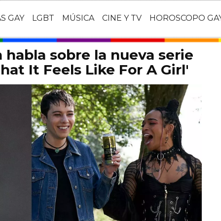
AS GAY
LGBT
MÚSICA
CINE Y TV
HOROSCOPO GA
habla sobre la nueva serie
at It Feels Like For A Girl'