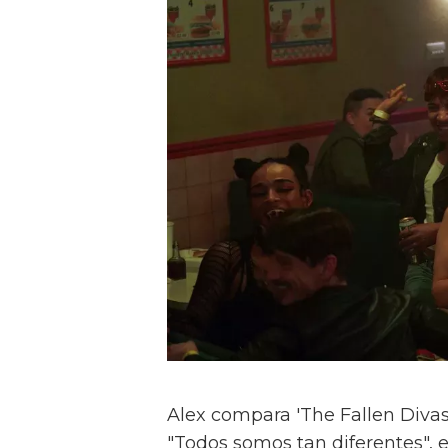
Alex compara 'The Fallen Divas' 
"Todos somos tan diferentes", e