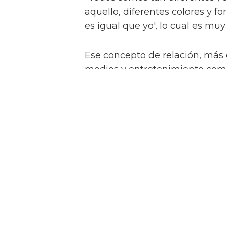
aquello, diferentes colores y f
es igual que yo', lo cual es muy
Ese concepto de relación, más
medios y entretenimiento como 
esfuerzos por promover la diver
socavados en lugares como las a
permanecer – no solo para que 
por el alma de la sociedad.
Alex argumenta que fuera de la
duración como 'Les Misérables'
papel predeterminado sin ningu
camino de la narración inclusiv